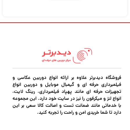
Pan Head از Vanguard یک مجموعه سه پایه
محکم و قابل اعتماد است، چه از یک دوربین دید
یا دوربین با لنز بزرگ استفاده کند. استقرار سریع،
کنترل ثابت، و دوام چشمگیر، VEO 2 PRO را به
یک سه پایه محکم و قابل اعتماد در اندازه کامل
تبدیل کرده است. دارای سر شیب 2 طرفه PH-26
است که ظرفیت بارگیری 13.2 پوندی را ارائه می
دهد و تا حداکثر ارتفاع 61 اینچ گسترش می یابد،
اما برای حمل و نقل و ذخیره سازی آسان تا اندازه
فروشگاه دیدبرتر علاوه بر ارائه انواع دوربین عکاسی و
فیلمبرداری حرفه ای و گیمبال موبایل و دوربین انواع
25.4 اینچی جمع می شود.
تجهیزات حرفه ای مانند پهپاد فیلمبرداری، رینگ لایت،
انواع لنز و میکرفون را نیز در سایت خود دارد. این مجموعه
با خدماتی مانند ضمانت تست و اصالت کالا سعی بر این
اگر در حرفه عکاسی و فیلمبرداری مشغول به
دارد تا شما خریدی امن و راحت را تجربه کنید.
فعالیت هستید قطعاً برای این که بتوانید عکس
های حرفه ای و بی نظیر خلق کنید و بهترین نوع