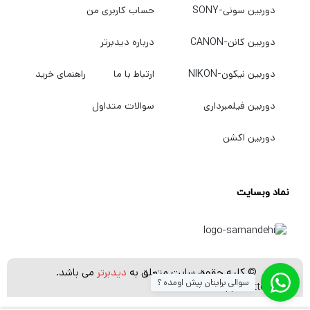
دوربین سونی-SONY
حساب کاربری من
فیلمبرداری را تجربه کنید نیاز به دوربین‌های
باکیفیت و مجهز برای عکاسی و فیلمبرداری دارید.
دوربین کانن-CANON
درباره دیدبرتر
اگر میخواهید بهترین دوربین عکاسی و
دوربین نیکون-NIKON
ارتباط با ما
راهنمای خرید
فیلمبرداری، پهپاد فیلمبرداری، گیمبال دوربین
،گیمبال موبایل و هر نوع تجهیزات آتلیه را با
دوربین فیلمبرداری
سوالات متداول
بهترین کیفیت و قیمت خریداری کنید به
دیدبرتر
دوربین اکشن
سربزنید.
نماد وبسایت
© کلیه حقوق سایت متعلق به
دیدبرتر
می باشد.
سوالی برایتان پیش اومده ؟
[whatsapp_buttons]