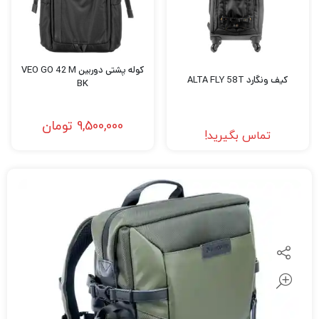
کوله پشتی دوربین VEO GO 42 M
کیف ونگارد ALTA FLY 58T
BK
9,500,000
تومان
تماس بگیرید!