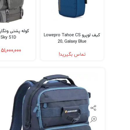
لنز سامیانگ-Samyang
لنز فوجی فیلم – FujiFilm
لنز موبایل
کیف لوپرو Lowepro Tahoe CS
 Sky 51D
20, Galaxy Blue
51,000,000
تماس بگیرید!