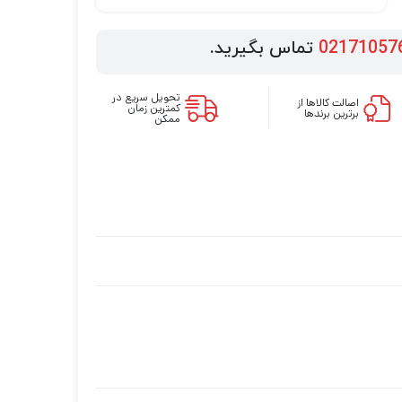
02171057
تماس بگیرید.
تحویل سریع در
اصالت کالاها از
کمترین زمان
برترین برندها
ممکن