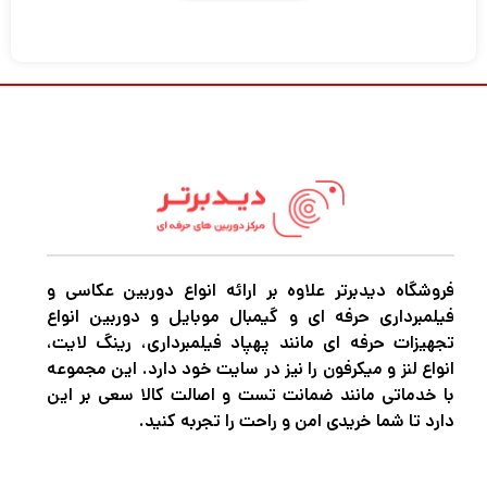
کربن برای به حداکثر رساندن دوام و در عین حال
محدود کردن وزن ساخته شده است. تا وزن 15.4
پوند را پشتیبانی می‌کند، در صورت تا شدن 19.9
اینچ اندازه می‌گیرد، و می‌توان آن را تا حداکثر
ارتفاع 47.5 اینچ یا 59.0 اینچ قرار داد و ستون
مرکزی سریع و فشار آن را کاملاً برافراشته کرد.
پایه‌های 4 بخش هر کدام دارای پخش مستقل و
همچنین قفل های پیچشی برای استقرار سریع.
هنگامی که ستون وسط و پایه ها جمع شوند، سه
فروشگاه دیدبرتر علاوه بر ارائه انواع دوربین عکاسی و
فیلمبرداری حرفه ای و گیمبال موبایل و دوربین انواع
پایه 18.8 اینچ می شود. روکش‌های پلیمری روی
تجهیزات حرفه ای مانند پهپاد فیلمبرداری، رینگ لایت،
دو پایه، در حین حرکت سه‌پایه، چسبندگی امن و
انواع لنز و میکرفون را نیز در سایت خود دارد. این مجموعه
با خدماتی مانند ضمانت تست و اصالت کالا سعی بر این
راحت را فراهم می‌کنند و پایه‌های لاستیکی به
دارد تا شما خریدی امن و راحت را تجربه کنید.
افزایش پایداری در سطوح مختلف کمک می‌کنند.