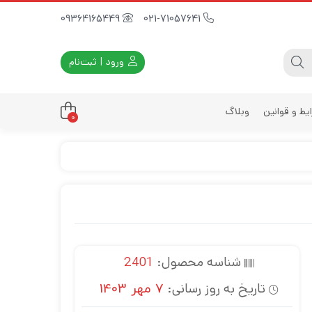
09364165449
021-71057641
ورود | ثبت‌نام
یط و قوانین
وبلاگ
0
داری
زه
زی
د
ی
شناسه محصول:
2401
یه
تاریخ به روز رسانی:
7 مهر 1403