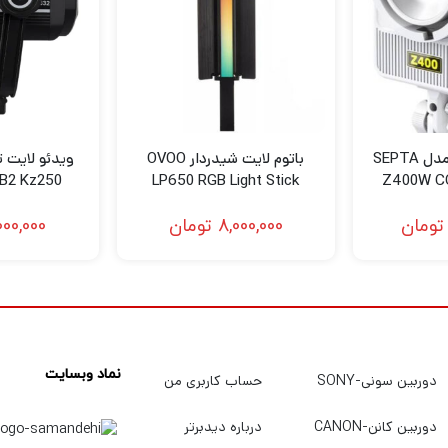
ویدئولایت سپتا مدل SEPTA
باتوم لایت شیدردار OVOO
TB2 Kz250
LP650 RGB Light Stick
Z400W CO
تومان
8,000,000
تومان
000,000
نماد وبسایت
دوربین سونی-SONY
حساب کاربری من
دوربین کانن-CANON
درباره دیدبرتر