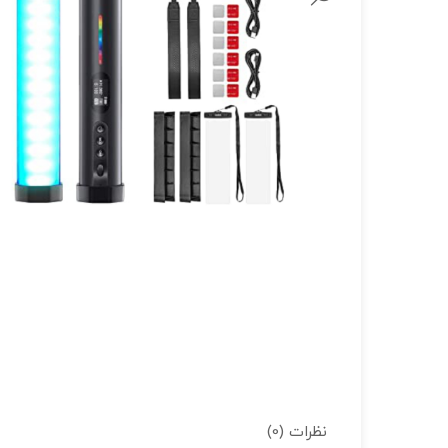
لنز سامیانگ-Samyang
لنز فوجی فیلم – FujiFilm
لنز موبایل
نظرات (0)