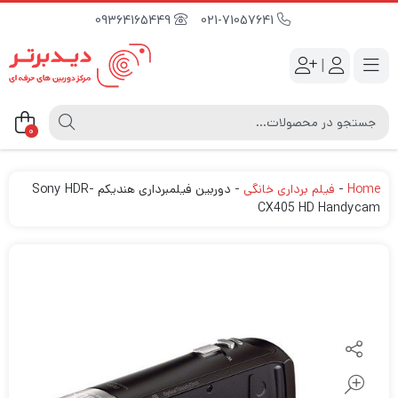
09364165449
021-71057641
|
0
Home
-
فیلم برداری خانگی
-
دوربین فیلمبرداری هندیکم Sony HDR-
CX405 HD Handycam