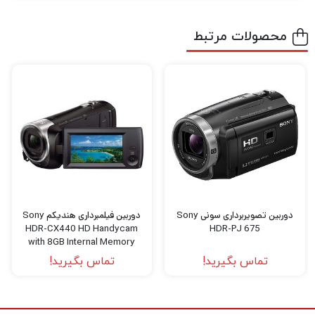
فیلمبرداری را تجربه کنید نیاز به دوربین‌های
باکیفیت و مجهز برای عکاسی و فیلمبرداری دارید.
محصولات مرتبط
اگر میخواهید بهترین دوربین عکاسی و
فیلمبرداری، پهپاد فیلمبرداری، گیمبال دوربین
،گیمبال موبایل و هر نوع تجهیزات آتلیه را با
بهترین کیفیت و قیمت خریداری کنید به
دیدبرتر
سربزنید.
دوربین تصویربرداری سونی Sony
دوربین فیلمبرداری هندیکم Sony
HDR-CX440 HD Handycam
HDR-PJ 675
with 8GB Internal Memory
تماس بگیرید!
تماس بگیرید!