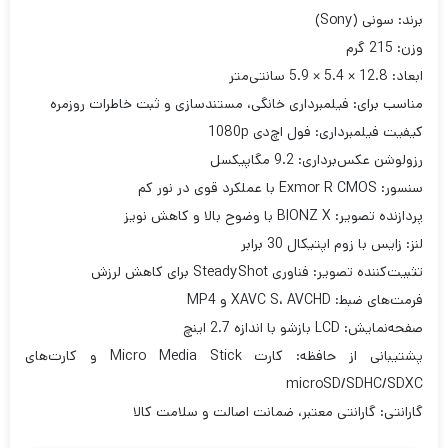
برند: سونی (Sony)
وزن: 215 گرم
ابعاد: 12.8 × 5.4 × 5.9 سانتی‌متر
مناسب برای: فیلمبرداری خانگی، مستندسازی و ثبت خاطرات روزمره
کیفیت فیلمبرداری: فول اچ‌دی 1080p
رزولوشن عکس‌برداری: 9.2 مگاپیکسل
سنسور: Exmor R CMOS با عملکرد قوی در نور کم
پردازنده تصویر: BIONZ X با وضوح بالا و کاهش نویز
لنز: زایس با زوم اپتیکال 30 برابر
تثبیت‌کننده تصویر: فناوری SteadyShot برای کاهش لرزش
فرمت‌های ضبط: XAVC S، AVCHD و MP4
صفحه‌نمایش: LCD بازشو با اندازه 2.7 اینچ
پشتیبانی از حافظه: کارت Micro Media Stick و کارت‌های
microSD/SDHC/SDXC
گارانتی: گارانتی معتبر، ضمانت اصالت و سلامت کالا