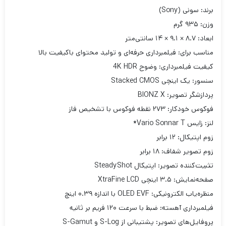
برند: سونی (Sony)
وزن: ۹۳۵ گرم
ابعاد: ۸.۷ × ۹.۱ × ۱۴ سانتی‌متر
مناسب برای: فیلمبرداری حرفه‌ای و تولید محتوای باکیفیت بالا
کیفیت فیلمبرداری: وضوح 4K HDR
سنسور: یک اینچی Stacked CMOS
پردازشگر تصویر: BIONZ X
فوکوس خودکار: ۲۷۳ نقطه فوکوس با تشخیص فاز
لنز: زایس Vario Sonnar T*
زوم اپتیکال: ۱۲ برابر
زوم تصویر شفاف: ۱۸ برابر
تثبیت‌کننده تصویر: اپتیکال SteadyShot
صفحه‌نمایش: ۳.۵ اینچی XtraFine LCD
منظره‌یاب الکترونیکی: OLED EVF با اندازه ۰.۳۹ اینچ
فیلمبرداری آهسته: ضبط با سرعت ۱۲۰ فریم بر ثانیه
پروفایل‌های تصویر: پشتیبانی از S-Log و S-Gamut