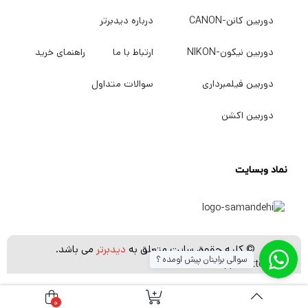
دوربین کانن-CANON
درباره دیدبرتر
دوربین نیکون-NIKON
ارتباط با ما
راهنمای خرید
دوربین فیلمبرداری
سوالات متداول
دوربین اکشن
نماد وبسایت
© کلیه حقوق سایت متعلق به
دیدبرتر
می باشد.
سوالی برایتان پیش اومده ؟
[whatsapp_buttons]
0