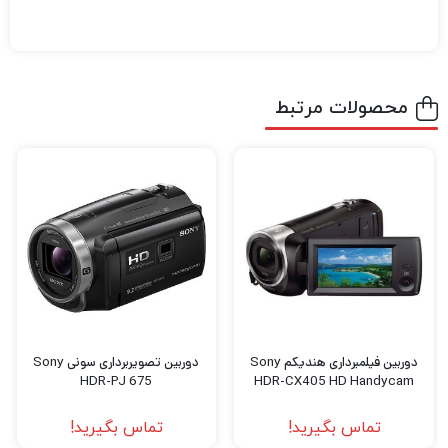
های حرفه ای و بی نظیر خلق کنید و بهترین نوع
فیلمبرداری را تجربه کنید نیاز به دوربین‌های
باکیفیت و مجهز برای عکاسی و فیلمبرداری دارید.
محصولات مرتبط
اگر میخواهید بهترین دوربین عکاسی و
فیلمبرداری، پهپاد فیلمبرداری، گیمبال دوربین
،گیمبال موبایل و هر نوع تجهیزات آتلیه را با
بهترین کیفیت و قیمت خریداری کنید به
دیدبرتر
سربزنید.
دوربین فیلمبرداری هندیکم Sony
دوربین تصویربرداری سونی Sony
HDR-PJ 675
HDR-CX405 HD Handycam
تماس بگیرید!
تماس بگیرید!