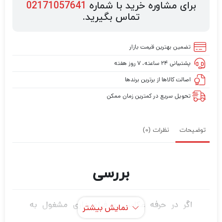
برای مشاوره خرید با شماره
02171057641
تماس بگیرید.
تضمین بهترین قیمت بازار
پشتیبانی ۲۴ ساعته، ۷ روز هفته
اصالت کالاها از برترین برندها
تحویل سریع در کمترین زمان ممکن
توضیحات
نظرات (0)
بررسی
اگر در حرفه عکاسی و فیلمبرداری مشغول به
نمایش بیشتر
فعالیت هستید قطعاً برای این که بتوانید عکس