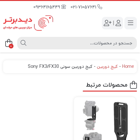
09364165449
021-71057641
|
0
Home
-
کیج دوربین
-
کیج دوربین سونی Sony FX3/FX30
محصولات مرتبط