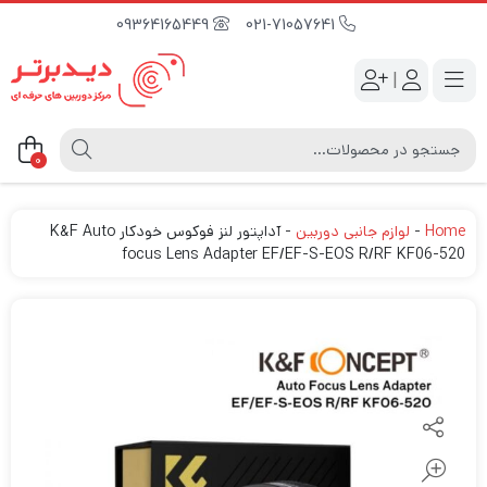
09364165449
021-71057641
|
0
Home
-
لوازم جانبی دوربین
-
آداپتور لنز فوکوس خودکار K&F Auto
focus Lens Adapter EF/EF-S-EOS R/RF KF06-520