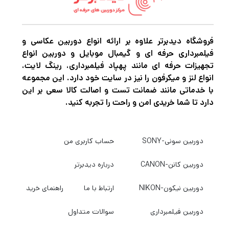
فوکوس دارید، بسیار کارآمد است.
فروشگاه دیدبرتر علاوه بر ارائه انواع دوربین عکاسی و
انتقال کامل اطلاعات
فیلمبرداری حرفه ای و گیمبال موبایل و دوربین انواع
یکی از مهم‌ترین ویژگی‌های این آداپتور، انتقال
تجهیزات حرفه ای مانند پهپاد فیلمبرداری، رینگ لایت،
انواع لنز و میکرفون را نیز در سایت خود دارد. این مجموعه
کامل اطلاعات بین لنز و دوربین است. این به
با خدماتی مانند ضمانت تست و اصالت کالا سعی بر این
معنی حفظ عملکردهایی مانند تثبیت تصویر
دارد تا شما خریدی امن و راحت را تجربه کنید.
(Image Stabilization)، کنترل دیافراگم
(Aperture Control)، و داده‌های EXIF است. با
دوربین سونی-SONY
حساب کاربری من
این قابلیت، شما می‌توانید از تمامی امکانات لنز
خود، حتی در هنگام استفاده با بدنه‌های دوربین
دوربین کانن-CANON
درباره دیدبرتر
جدید، بهره‌مند شوید.
دوربین نیکون-NIKON
ارتباط با ما
راهنمای خرید
دوربین فیلمبرداری
سوالات متداول
ساختار با کیفیت