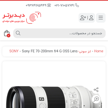
09364165449
021-71057641
|
0
Home
-
لنز سونی-SONY
Sony FE 70-200mm f/4 G OSS Lens
-