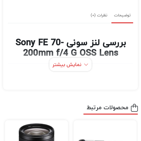
توضیحات
نظرات (0)
بررسی لنز سونی Sony FE 70-
200mm f/4 G OSS Lens
نمایش بیشتر
Sony FE 70-200mm f/4 G OSS که یک لنز
حرفه‌ای برای رویدادها، ورزش‌ها و عکس‌های پرتره
است، یک زوم تله فوتو جمع‌وجور با حداکثر
دیافراگم ثابت f/4، اپتیک‌های پیچیده سری G، و
محصولات مرتبط
AF و OSS مفید است. اندازه کوچکتر، در مقایسه
با نسخه f/2.8، لنز را به گزینه قابل حمل تری
تبدیل می کند که برای عکاسی در تمام روز و