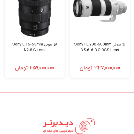
موقعیت های دیگر که لنز زیرک تر و تثبیت شده
برتر است، مناسب است.
اگر در حرفه عکاسی و فیلمبرداری مشغول به
فعالیت هستید قطعاً برای این که بتوانید عکس
لنز سونی Sony FE 200-600mm
لنز سونی Sony E 16-55mm
f/2.8 G Lens
f/5.6-6.3 G OSS Lens
های حرفه ای و بی نظیر خلق کنید و بهترین نوع
فیلمبرداری را تجربه کنید نیاز به دوربین‌های
327,000,000
تومان
259,000,000
تومان
باکیفیت و مجهز برای عکاسی و فیلمبرداری دارید.
اگر میخواهید بهترین
دوربین عکاسی
و
فیلمبرداری، پهپاد فیلمبرداری، گیمبال
دوربین،گیمبال موبایل و هر نوع تجهیزات آتلیه را
با بهترین کیفیت و قیمت خریداری کنید به
دیدبرتر
سربزنید.