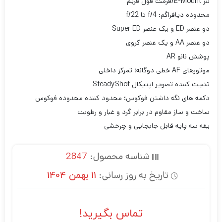
لنز E-Mount/فرمت فول فریم
محدوده دیافراگم: f/4 تا f/22
دو عنصر ED و یک عنصر Super ED
دو عنصر AA و یک عنصر کروی
پوشش نانو AR
موتورهای AF خطی دوگانه؛ تمرکز داخلی
تثبیت کننده تصویر اپتیکال SteadyShot
دکمه های نگه داشتن فوکوس؛ محدود کننده محدوده فوکوس
ساخت و ساز مقاوم در برابر گرد و غبار و رطوبت
یقه سه پایه قابل جابجایی و چرخشی
شناسه محصول:
2847
تاریخ به روز رسانی:
11 بهمن 1404
تماس بگیرید!