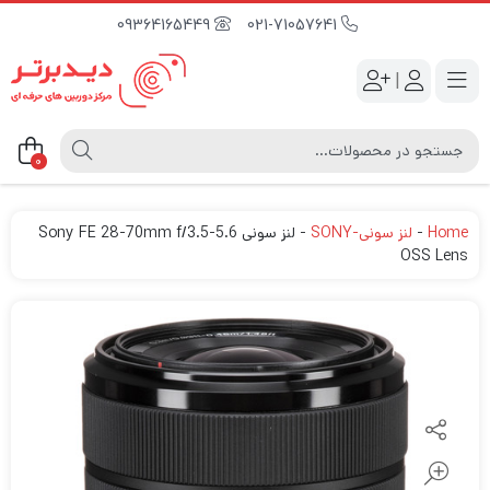
09364165449
021-71057641
|
0
Home
-
لنز سونی-SONY
-
لنز سونی Sony FE 28-70mm f/3.5-5.6
OSS Lens