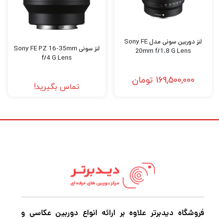
فعالیت هستید قطعاً برای این که بتوانید عکس
های حرفه ای و بی نظیر خلق کنید و بهترین نوع
فیلمبرداری را تجربه کنید نیاز به دوربین‌های
لنز دوربین سونی مدل Sony FE
لنز سونی Sony FE PZ 16-35mm
20mm f/1.8 G Lens
باکیفیت و مجهز برای عکاسی و فیلمبرداری دارید.
f/4 G Lens
اگر میخواهید بهترین
دوربین عکاسی
و
169,500,000
تومان
تماس بگیرید!
فیلمبرداری، پهپاد فیلمبرداری، گیمبال
دوربین،گیمبال موبایل و هر نوع تجهیزات آتلیه را
با بهترین کیفیت و قیمت خریداری کنید به
دیدبرتر
سربزنید.
فروشگاه دیدبرتر علاوه بر ارائه انواع دوربین عکاسی و