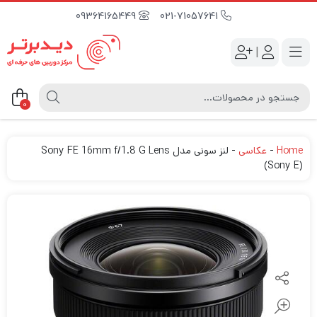
09364165449
021-71057641
|
0
Home
-
عکاسی
-
لنز سونی مدل Sony FE 16mm f/1.8 G Lens
(Sony E)