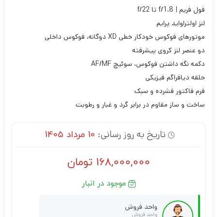
فول فریم | f/1.8 تا f/22
لنز اولتراواید پرایم
موتورهای فوکوس خودکار خطی XD دوگانه، فوکوس داخلی
دو عنصر لنز کروی پیشرفته
دکمه نگه داشتن فوکوس، سوئیچ AF/MF
حلقه دیافراگم فیزیکی
فرم فاکتور فشرده و سبک
ساخت و ساز مقاوم در برابر گرد و غبار و رطوبت
تاریخ به روز رسانی:
10 مرداد 1405
168,000,000
تومان
موجود در انبار
واحد فروش
واحد فروش