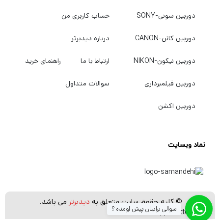
دوربین سونی-SONY
حساب کاربری من
دوربین کانن-CANON
درباره دیدبرتر
دوربین نیکون-NIKON
ارتباط با ما
راهنمای خرید
دوربین فیلمبرداری
سوالات متداول
دوربین اکشن
نماد وبسایت
© کلیه حقوق سایت متعلق به
دیدبرتر
می باشد.
سوالی برایتان پیش اومده ؟
[whatsapp_buttons]