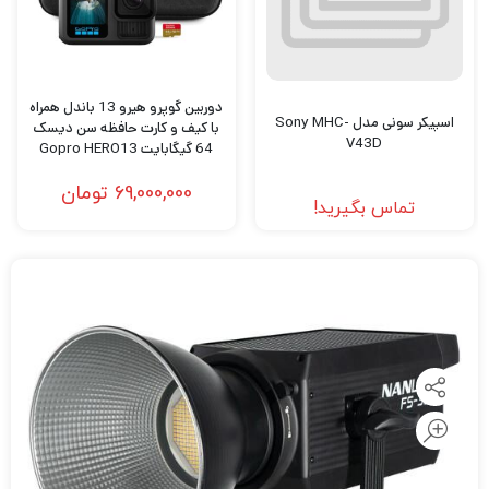
دوربین گوپرو هیرو 13 باندل همراه
اسپیکر سونی مدل Sony MHC-
با کیف و کارت حافظه سن دیسک
V43D
64 گیگابایت Gopro HERO13
bundle includes Case &
69,000,000
تومان
SanDisk 64GB Extreme
تماس بگیرید!