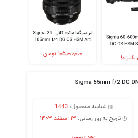
لنز سیگما مانت کانن Sigma 24-
Sigma 60-600m
105mm f/4 DG OS HSM Art
DG OS HSM S
Lens (Canon EF)
(Niko
105,000,000
تومان
بگیرید!
شناسه محصول:
1443
تاریخ به روز رسانی:
13 اسفند 1403
ناموجود