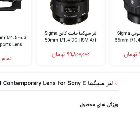
لنز سیگما مانت سونی Sigma
لنز سیگما مانت کانن Sigma
m f/4.5-6.3
50mm f/1.4 DG HSM Art
85mm f/1.4
ports Lens
Lens for Canon EF
for
n F)
تومان
99,800,000
تومان
تماس 
لنز سیگما Sigma 65mm f/2 DG DN Contemporary Lens for Sony E
ویژگی های محصول: