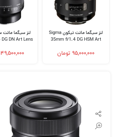
لنز سامیانگ-Samyang
لنز فوجی فیلم – FujiFilm
لنز موبایل
لنز سیگما مانت نیکون Sigma
 DG DN Art Lens
35mm f/1.4 DG HSM Art
 Sony E
Lens for Nikon F
95,000,000
تومان
149,500,000