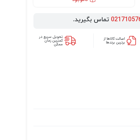
02171057
تماس بگیرید.
تحویل سریع در
اصالت کالاها از
کمترین زمان
برترین برندها
ممکن