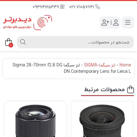
09364165449
021-71057641
|
0
Home
-
لنز سیگما-SIGMA
-
لنز سیگما Sigma 28-70mm f2.8 DG
DN Contemporary Lens for Leica L
محصولات مرتبط