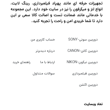
تجهیزات حرفه ای مانند پهپاد فیلمبرداری، رینگ لایت،
انواع لنز و میکرفون را نیز در سایت خود دارد. این مجموعه
با خدماتی مانند ضمانت تست و اصالت کالا سعی بر این
دارد تا شما خریدی امن و راحت را تجربه کنید.
دوربین سونی-SONY
حساب کاربری من
دوربین کانن-CANON
درباره دیدبرتر
دوربین نیکون-NIKON
ارتباط با ما
راهنمای خرید
دوربین فیلمبرداری
سوالات متداول
دوربین اکشن
نماد وبسایت