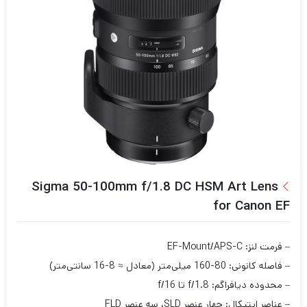
Sigma 50-100mm f/1.8 DC HSM Art Lens
for Canon EF
– فرمت لنز: EF-Mount/APS-C
– فاصله کانونی: 80-160 میلی‌متر (معادل ≈ 8-16 سانتی‌متر)
– محدوده دیافراگم: f/1.8 تا f/16
– عناصر اپتیکال: چهار عنصر SLD، سه عنصر FLD