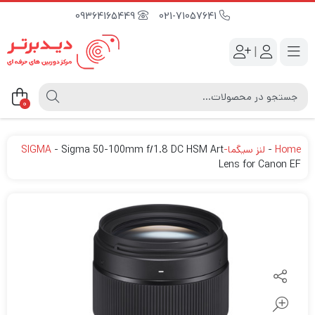
09364165449
021-71057641
|
0
Home
-
لنز سیگما-SIGMA
Sigma 50-100mm f/1.8 DC HSM Art
-
Lens for Canon EF