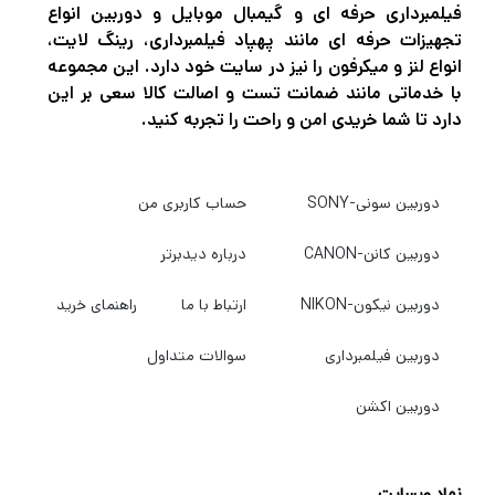
ارتقا دهد. علاوه بر این،
فیلمبرداری حرفه ای و گیمبال موبایل و دوربین انواع
تجهیزات حرفه ای مانند پهپاد فیلمبرداری، رینگ لایت،
انواع لنز و میکرفون را نیز در سایت خود دارد. این مجموعه
اگر در حرفه عکاسی و فیلمبرداری مشغول به
با خدماتی مانند ضمانت تست و اصالت کالا سعی بر این
فعالیت هستید قطعاً برای این که بتوانید عکس
دارد تا شما خریدی امن و راحت را تجربه کنید.
های حرفه ای و بی نظیر خلق کنید و بهترین نوع
فیلمبرداری را تجربه کنید نیاز به دوربین‌های
دوربین سونی-SONY
حساب کاربری من
باکیفیت و مجهز برای عکاسی و فیلمبرداری دارید.
دوربین کانن-CANON
درباره دیدبرتر
اگر میخواهید بهترین دوربین عکاسی و
فیلمبرداری، پهپاد فیلمبرداری، گیمبال
دوربین نیکون-NIKON
ارتباط با ما
راهنمای خرید
دوربین،گیمبال موبایل و هر نوع تجهیزات آتلیه را
دوربین فیلمبرداری
سوالات متداول
با بهترین کیفیت و قیمت خریداری کنید به
دیدبرتر
سربزنید.
دوربین اکشن
نماد وبسایت