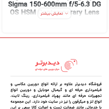
Sigma 150-600mm f/5-6.3 DG
OS HSM Contemporary Lens
نمایش بیشتر
and TC-1401 1.4x
Teleconverter Kit for Canon EF
لنز کانن EF-mount 150-600mm f/5-6.3 DG
OS HSM Contemporary Lens and TC-1401
1.4x Teleconverter Lens و کیت مبدل تله TC-
1401 از سیگما ، با جفت کردن زوم تله فوتو جمع
و جور و دوربرد با مبدل تله برای گسترش بیشتر
دامنه آن ، یک لنز کامل است. راه اندازی ایده آل
فروشگاه دیدبرتر علاوه بر ارائه انواع دوربین عکاسی و
فیلمبرداری حرفه ای و گیمبال موبایل و دوربین انواع
برای عکاسان ورزش، حیات وحش، و طبیعت.
تجهیزات حرفه ای مانند پهپاد فیلمبرداری، رینگ لایت،
انواع لنز و میکرفون را نیز در سایت خود دارد. این مجموعه
با خدماتی مانند ضمانت تست و اصالت کالا سعی بر این
لنز مدرن Sigma 150-600mm f/5-6.3 DG OS