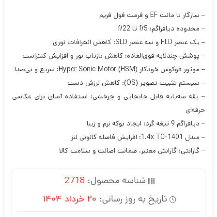
– سازگار با مانت EF و فرمت فول فریم
– محدوده دیافراگم: f/5 تا f/22
– یک عنصر FLD و سه عنصر SLD: کاهش انحرافات نوری
– پوشش چندلایه فوق‌العاده: کاهش بازتاب نور و افزایش کنتراست
– موتور فوکوس خودکار Hyper Sonic Motor (HSM): سریع و بی‌صدا
– سیستم تثبیت تصویر (OS): کاهش لرزش دست
– یقه سه‌پایه قابل جابجایی و چرخشی: استفاده آسان برای عکاسی
حرفه‌ای
– دیافراگم 9 تیغه گرد: ایجاد بوکه نرم و زیبا
– مبدل 1.4x TC-1401: افزایش فاصله کانونی لنز
– گارانتی: گارانتی معتبر، ضمانت اصالت و سلامت کالا
شناسه محصول:
2718
تاریخ به روز رسانی:
20 خرداد 1404