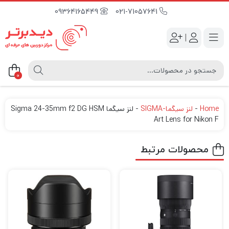
09364165449
021-71057641
|
0
Home
-
لنز سیگما-SIGMA
-
لنز سیگما Sigma 24-35mm f2 DG HSM
Art Lens for Nikon F
محصولات مرتبط