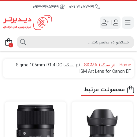
09364165449
021-71057641
|
0
Home
-
لنز سیگما-SIGMA
-
لنز سیگما Sigma 105mm f/1.4 DG
HSM Art Lens for Canon EF
محصولات مرتبط