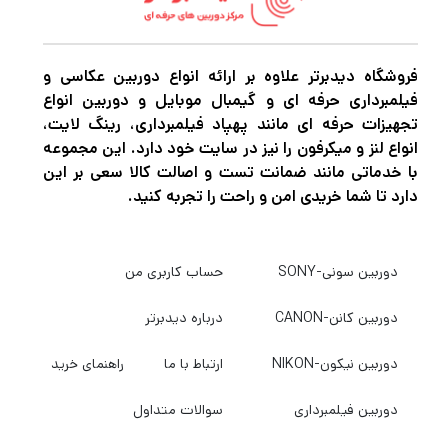
این Extreme Pro CompactFlash کارت برای
پشتیبانی از ویدیوهای فول اچ دی و 4K طراحی
شده است زیرا دارای گواهینامه VPG-65 است.
فروشگاه دیدبرتر علاوه بر ارائه انواع دوربین عکاسی و
فیلمبرداری حرفه ای و گیمبال موبایل و دوربین انواع
VPG-65 (ضمانت عملکرد ویدیویی) سرعت
تجهیزات حرفه ای مانند پهپاد فیلمبرداری، رینگ لایت،
نوشتن داده های پایدار 65 مگابایت بر ثانیه را
انواع لنز و میکرفون را نیز در سایت خود دارد. این مجموعه
با خدماتی مانند ضمانت تست و اصالت کالا سعی بر این
ارائه می دهد که جریان روان داده ها را تضمین
دارد تا شما خریدی امن و راحت را تجربه کنید.
می کند و جریان های ویدیویی را واضح و تمیز نگه
می دارد. این کارت CompactFlash همچنین با
دوربین سونی-SONY
حساب کاربری من
هر دو فرمت فایل RAW و JPEG سازگار است و
مجهز به پوشش سیلیکونی RTV و برچسب قابل
دوربین کانن-CANON
درباره دیدبرتر
نوشتن است.
دوربین نیکون-NIKON
ارتباط با ما
راهنمای خرید
دوربین فیلمبرداری
سوالات متداول