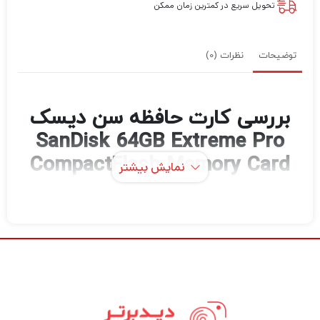
تحویل سریع در کمترین زمان ممکن
توضیحات
نظرات (0)
بررسی کارت حافظه سن دیسک
SanDisk 64GB Extreme Pro
CompactFlash Memory Card
نمایش بیشتر
(160MB/s)
کارت حافظه 64 گیگابایتی Extreme Pro
CompactFlash از SanDisk دارای سرعت
خواندن اطلاعات تا 160 مگابایت بر ثانیه و سرعت
نوشتن اطلاعات تا 150 مگابایت بر ثانیه است.