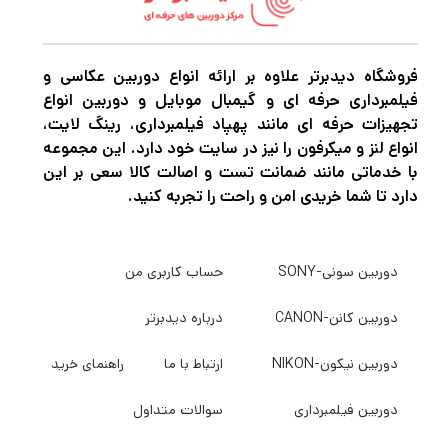
این Extreme Pro CompactFlash کارت برای
پشتیبانی از ویدیوهای فول اچ دی و 4K طراحی
شده است زیرا دارای گواهینامه VPG-65 است.
فروشگاه دیدبرتر علاوه بر ارائه انواع دوربین عکاسی و
فیلمبرداری حرفه ای و گیمبال موبایل و دوربین انواع
VPG-65 (ضمانت عملکرد ویدیویی) سرعت
تجهیزات حرفه ای مانند پهپاد فیلمبرداری، رینگ لایت،
نوشتن داده های پایدار 65 مگابایت بر ثانیه را
انواع لنز و میکرفون را نیز در سایت خود دارد. این مجموعه
با خدماتی مانند ضمانت تست و اصالت کالا سعی بر این
ارائه می دهد که جریان روان داده ها را تضمین
دارد تا شما خریدی امن و راحت را تجربه کنید.
می کند و جریان های ویدیویی را واضح و تمیز نگه
می دارد. این کارت CompactFlash همچنین با
دوربین سونی-SONY
حساب کاربری من
هر دو فرمت فایل RAW و JPEG سازگار است و
مجهز به پوشش سیلیکونی RTV و برچسب قابل
دوربین کانن-CANON
درباره دیدبرتر
نوشتن است.
دوربین نیکون-NIKON
ارتباط با ما
راهنمای خرید
دوربین فیلمبرداری
سوالات متداول