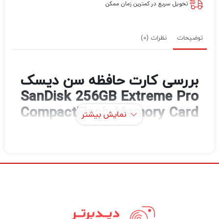
تحویل سریع در کمترین زمان ممکن
توضیحات
نظرات (0)
بررسی کارت حافظه سن دیسک
SanDisk 256GB Extreme Pro
CompactFlash Memory Card
نمایش بیشتر
(160MB/s)
کارت حافظه 256 گیگابایتی Extreme Pro
CompactFlash از SanDisk دارای سرعت
خواندن اطلاعات تا 160 مگابایت بر ثانیه و سرعت
نوشتن اطلاعات تا 150 مگابایت بر ثانیه است.