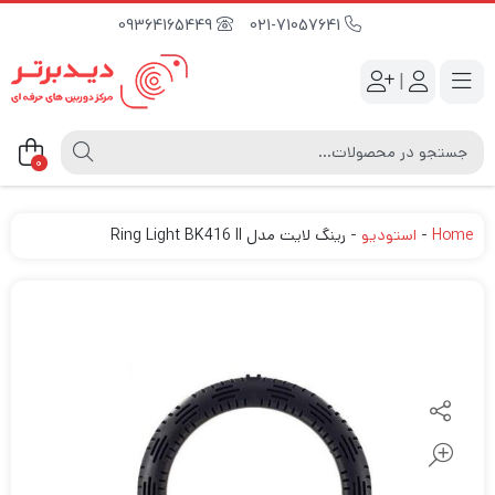
09364165449
021-71057641
|
0
Home
-
استودیو
-
رینگ لایت مدل Ring Light BK416 II