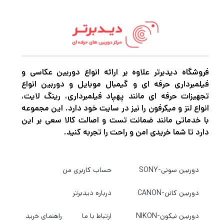
است که به دنبال کیفیت بالای نور در کارهای خود
هستند. با بهره‌گیری از این رینگ لایت، می‌توانید
تصاویر و ویدیوهایی با روشنایی یکنواخت و
بدون سایه ثبت کنید.
فروشگاه دیدبرتر علاوه بر ارائه انواع دوربین عکاسی و
فیلمبرداری حرفه ای و گیمبال موبایل و دوربین انواع
ویژگی‌های بارز رینگ لایت BK416 II
تجهیزات حرفه ای مانند پهپاد فیلمبرداری، رینگ لایت،
انواع لنز و میکرفون را نیز در سایت خود دارد. این مجموعه
با خدماتی مانند ضمانت تست و اصالت کالا سعی بر این
شدت نور قابل تنظیم: این رینگ لایت دارای
دارد تا شما خریدی امن و راحت را تجربه کنید.
قابلیت تنظیم شدت نور است که به شما امکان
می‌دهد تا نور محیط را به دلخواه تنظیم کنید و
دوربین سونی-SONY
حساب کاربری من
بهترین نتیجه را در هر شرایط نوری به دست آورید.
دوربین کانن-CANON
درباره دیدبرتر
دمای رنگ قابل تغییر: با تنظیم دمای رنگ از 3200
دوربین نیکون-NIKON
ارتباط با ما
راهنمای خرید
تا 5600 کلوین، این رینگ لایت توانایی تطبیق با