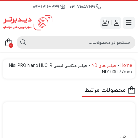
09364165449
021-71057641
|
0
Home
-
فیلتر های ND
-
فیلتر عکاسی نیسی Nisi PRO Nano HUC IR
ND1000 77mm
محصولات مرتبط