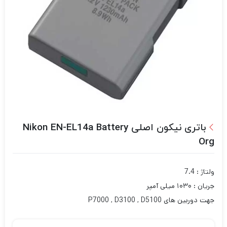
باتری نیکون اصلی Nikon EN-EL14a Battery
Org
ولتاژ : 7.4
جریان : ۱۰۳۰ میلی آمپر
جهت دوربین های P7000 , D3100 , D5100