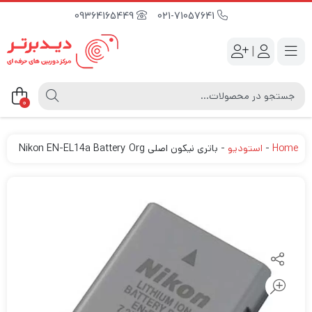
09364165449
021-71057641
|
0
Home
-
استودیو
-
باتری نیکون اصلی Nikon EN-EL14a Battery Org