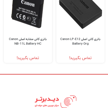
فیلمبرداری، پهپاد فیلمبرداری، گیمبال دوربین
،گیمبال موبایل و هر نوع تجهیزات آتلیه را با
بهترین کیفیت و قیمت خریداری کنید به
دیدبرتر
سربزنید.
باتری کانن اصلی Canon LP-E12
باتری کانن مشابه اصلی Canon
NB-11L Battery HC
Battery Org
تماس بگیرید!
تماس بگیرید!