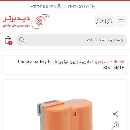
09364165449
021-71057641
|
0
Home
-
استودیو
-
باتری دوربین نیکون Camera battery EL15
SOULMATE