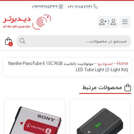
09364165449
021-71057641
|
0
Home
-
استودیو
-
مونولایت نانلایت Nanlite PavoTube II 15C RGB
LED Tube Light (2-Light Kit)
محصولات مرتبط