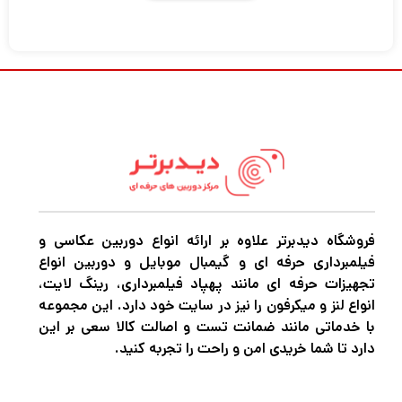
PavoTube II 15C 2-Light Kit گسترش می دهد
که دارای دو فیکسچر 2 اینچی همه کاره با منابع
تغذیه و لوازم جانبی نصب است. با بیش از 423
لوکس در 3.3 اینچ (5600K) برای هر نور،
PavoTube II 15C دقت رنگ استثنایی را با
محدوده دمای رنگ گسترده‌تر از 2700 تا 7500K
ارائه می‌کند، همانطور که با امتیازهای CRI و TLCI
آن 97 و 98 نشان داده شده است. ایده آل برای
فیلمسازان و سازندگان محتوا که نورپردازی را در
فروشگاه دیدبرتر علاوه بر ارائه انواع دوربین عکاسی و
فیلمبرداری حرفه ای و گیمبال موبایل و دوربین انواع
استودیو یا محل نصب می کنند. با کاهش نور 0 تا
تجهیزات حرفه ای مانند پهپاد فیلمبرداری، رینگ لایت،
100 درصد و 15 افکت نورپردازی ویژه از پیش
انواع لنز و میکرفون را نیز در سایت خود دارد. این مجموعه
با خدماتی مانند ضمانت تست و اصالت کالا سعی بر این
برنامه ریزی شده، می توان از آنها به عنوان کلید،
دارد تا شما خریدی امن و راحت را تجربه کنید.
پرکننده، نور پس زمینه یا برای جلوه های عملی
داخل دوربین استفاده کرد.