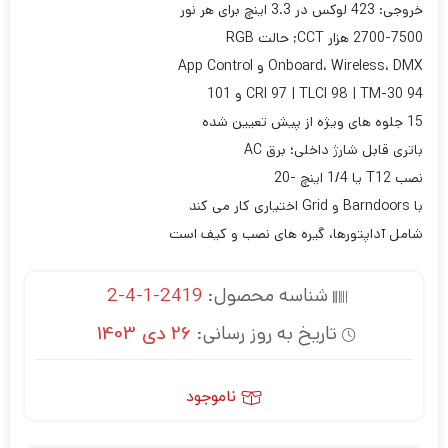
خروجی: 423 لوکس در 3.3 اینچ برای هر نور
2700-7500 هزار CCT; حالت RGB
Onboard، Wireless، DMX و App Control
CRI 97 | TLCI 98 | TM-30 94 و 101
15 جلوه های ویژه از پیش تعیین شده
باتری قابل شارژ داخلی؛ برق AC
نصب T12 یا 1/4 اینچ -20
با Barndoors و Grid اختیاری کار می کند
شامل آداپتورها، گیره های نصب و کیف است
شناسه محصول:
2419-1-4-2
تاریخ به روز رسانی:
26 دی 1403
ناموجود