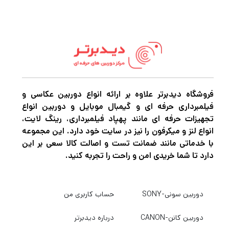
مخفی شدن بی محابا در مناطق کوچک در یک
مجموعه یا عکاسی در وسایل نقلیه مانند اتومبیل
، قایق ، یا هواپیما. این کیت شامل دو چراغ
PavoTube 15C 4 ‘LED با گیره های نصب کننده
آداپتور AC و یک کیف حمل می باشد. شما می
توانید چراغ ها را به همراه سیم همگام سازی
فروشگاه دیدبرتر علاوه بر ارائه انواع دوربین عکاسی و
فیلمبرداری حرفه ای و گیمبال موبایل و دوربین انواع
موجود وصل کنید
تجهیزات حرفه ای مانند پهپاد فیلمبرداری، رینگ لایت،
انواع لنز و میکرفون را نیز در سایت خود دارد. این مجموعه
با خدماتی مانند ضمانت تست و اصالت کالا سعی بر این
دارد تا شما خریدی امن و راحت را تجربه کنید.
دوربین سونی-SONY
حساب کاربری من
دوربین کانن-CANON
درباره دیدبرتر