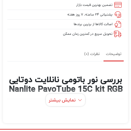
تضمین بهترین قیمت بازار
پشتیبانی ۲۴ ساعته، ۷ روز هفته
اصالت کالاها از برترین برندها
تحویل سریع در کمترین زمان ممکن
توضیحات
نظرات (0)
بررسی نور باتومی نانلایت دوتایی
Nanlite PavoTube 15C kit RGB
نمایش بیشتر
نور باتومی نانلایت دوتایی Nanlite PavoTube
15C kit RGB با باتری داخلی 2 کیت نور از
NanLite با قطر 1.9 اینچ و T12 ، ایده آل برای