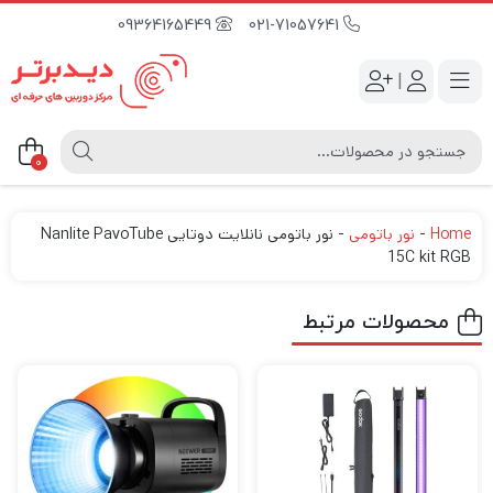
09364165449
021-71057641
|
0
Home
-
نور باتومی
-
نور باتومی نانلایت دوتایی Nanlite PavoTube
15C kit RGB
محصولات مرتبط