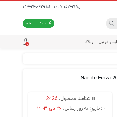
09364165449
021-71057641
ورود | ثبت‌نام
یط و قوانین
وبلاگ
0
داری
زه
زی
د
ی
شناسه محصول:
2426
یه
تاریخ به روز رسانی:
26 دی 1403