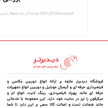
بازتابنده آن به آن اجازه می دهد خروجی 34890 لوکس در 3.28 اینچ داشته باشد.
حلقه INT، فلش، پالس، طوفان، تلویزیون، پاپاراتزی، شمع/آتش، لامپ بد، آتش بازی، انفجار و جوش است.
فروشگاه دیدبرتر علاوه بر ارائه انواع دوربین عکاسی و
فیلمبرداری حرفه ای و گیمبال موبایل و دوربین انواع تجهیزات
حرفه ای مانند پهپاد فیلمبرداری، رینگ لایت، انواع لنز و
میکرفون را نیز در سایت خود دارد. این مجموعه با خدماتی
پایه های نور استاندارد صنعتی را می پذیرد.
مانند ضمانت تست و اصالت کالا سعی بر این دارد تا شما