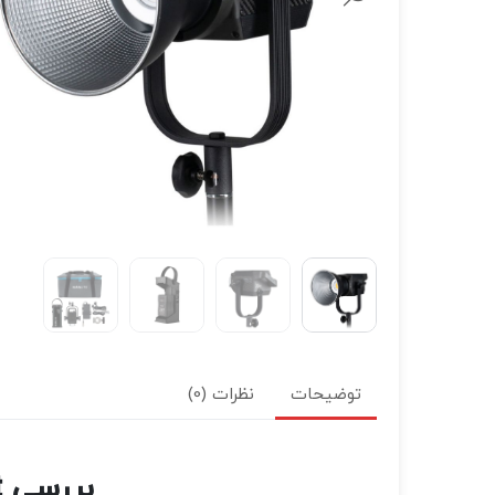
لنز سامیانگ-Samyang
لنز فوجی فیلم – FujiFilm
لنز موبایل
توضیحات
نظرات (0)
بررسی Nanlite Forza 200 Daylight LED Monolight