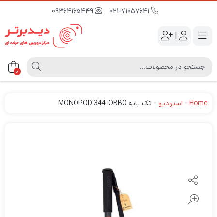
09364165449
021-71057641
|
0
Home
-
استودیو
-
تک پایه MONOPOD 344-OBBO