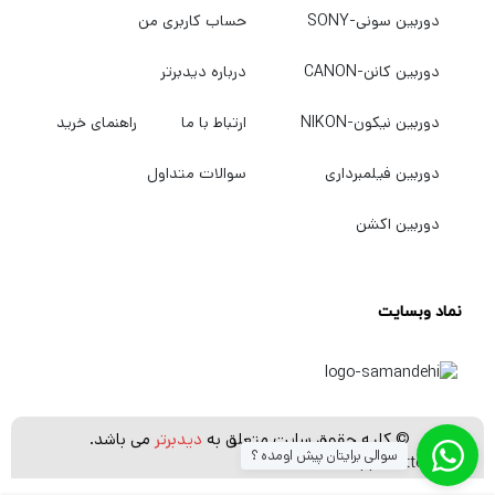
دوربین سونی-SONY
حساب کاربری من
دوربین کانن-CANON
درباره دیدبرتر
دوربین نیکون-NIKON
ارتباط با ما
راهنمای خرید
دوربین فیلمبرداری
سوالات متداول
دوربین اکشن
نماد وبسایت
© کلیه حقوق سایت متعلق به
دیدبرتر
می باشد.
سوالی برایتان پیش اومده ؟
[whatsapp_buttons]