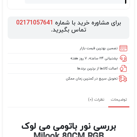
برای مشاوره خرید با شماره
02171057641
تماس بگیرید.
تضمین بهترین قیمت بازار
پشتیبانی ۲۴ ساعته، ۷ روز هفته
اصالت کالاها از برترین برندها
تحویل سریع در کمترین زمان ممکن
توضیحات
نظرات (0)
بررسی نور باتومی می لوک
Milook 80CM RGB