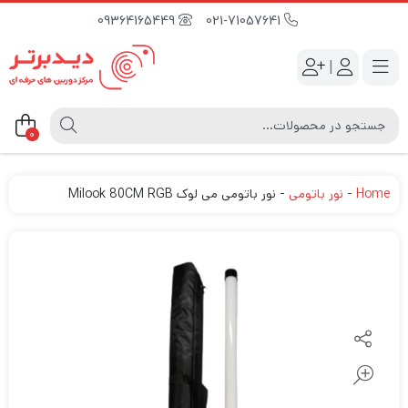
09364165449
021-71057641
|
0
Home
-
نور باتومی
-
نور باتومی می لوک Milook 80CM RGB