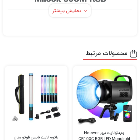
نمایش بیشتر
نور باتومی می لوک Milook 80CM RGB
انعطاف پذیری بالا . نور دارای دمای رنگی از
3300K تا 5500K است تا به طور یکپارچه با شرایط
نور محیط ترکیب شود ، با سایر وسایل مطابقت
محصولات مرتبط
داشته باشد یا جلوه های خلاقانه ای را نشان دهد.
همچنین دارای یک حالت RGB است که LED های
قرمز ، سبز و آبی آن را قادر می سازد تا از بین 360
رنگ با کنترل رنگ که تعداد بیشماری ترکیب رنگ
ایجاد می کند ، انتخاب کنند.
با استفاده از آداپتور این نور باتومی می توانید ُ
این محصول را شارژ کنید و بعد از محصول
ویدئولایت نیور Neewer
باتوم لایت نایس فوتو مدل
CB100C RGB LED Monolight