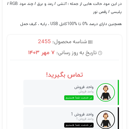
در این مود حالت هایی از جمله : آتشی / رعد و برق / چند مود RGB /
پلیسی / رقص نور
همچنین دارای درصد %0 تا %100
کابل USB ، پایه ، کیف حمل
شناسه محصول:
2455
تاریخ به روز رسانی:
7 مهر 1403
تماس بگیرید!
واحد فروش
واحد فروش
در خدمت شما هستیم
واحد فروش 1
واحد فروش 1
در خدمت شما هستیم