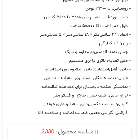
– روشنایی: تا ۳۳۰۰ لومن
– دمای نور: قابل تنظیم بین ۳۲۰۰ تا ۵۶۰۰ کلوین
– طول عمر لامپ: تا ۵۰,۰۰۰ ساعت
– ابعاد: ۲۴ سانتی‌متر × ۱۸ سانتی‌متر × ۵ سانتی‌متر
– وزن: ۱.۲ کیلوگرم
– جنس بدنه: آلومینیوم مقاوم و سبک
– منبع تغذیه: باتری یا برق مستقیم
– باتری قابل‌استفاده: باتری لیتیوم‌یون استاندارد
– قابلیت نصب: امکان نصب روی سه‌پایه و دوربین
– نمایشگر: صفحه دیجیتال برای مشاهده تنظیمات
– لوازم جانبی: کیف حمل، شارژر، و فیلتر رنگی
– کاربری: مناسب عکس‌برداری و فیلم‌برداری حرفه‌ای
– گارانتی: گارانتی معتبر، ضمانت اصالت و سلامت کالا
شناسه محصول:
2330