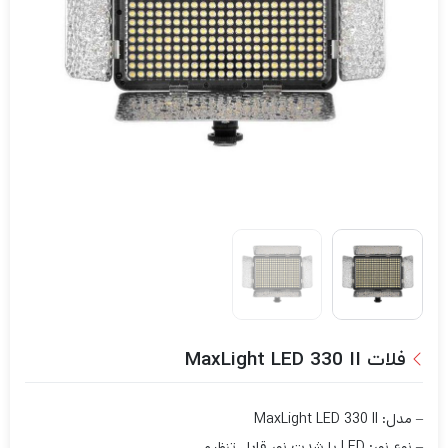
فلات MaxLight LED 330 II
– مدل: MaxLight LED 330 II
– نوع نور: LED با شدت نور قابل تنظیم