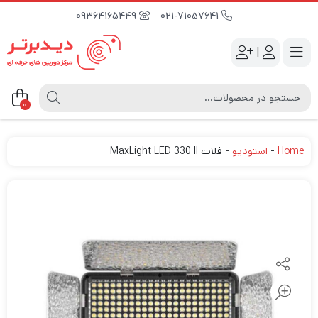
09364165449
021-71057641
|
0
Home
-
استودیو
-
فلات MaxLight LED 330 II