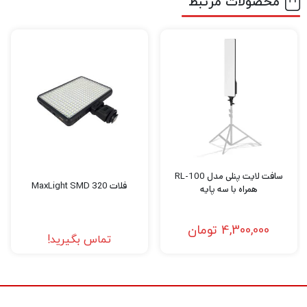
محصولات مرتبط
ریموت می باشد.
سافت لایت پنلی مدل RL-100
فلات MaxLight SMD 320
همراه با سه پایه
4,300,000
تومان
تماس بگیرید!