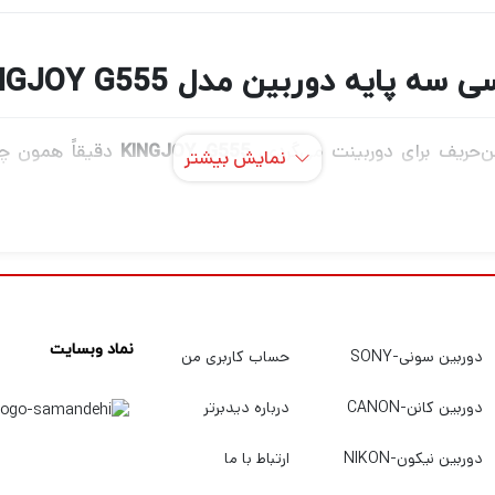
 سه پایه دوربین مدل KINGJOY G555
‌حریف برای دوربینت می‌گردی،
دقیقاً همون چی
KINGJOY G555
نمایش بیشتر
همیت میدن و هم به راحتی حمل و استفاده.
این سه‌پایه هم برای کار توی استودیو عالیه و هم برای پروژه‌های 
و سر سه‌پایه هم حرکت نرم و روانی داره تا بتونی هر زاویه‌ای که خوا
نماد وبسایت
دوربین سونی-SONY
حساب کاربری من
دوربین کانن-CANON
درباره دیدبرتر
 استفاده طولانی‌مدت
دوربین نیکون-NIKON
ارتباط با ما