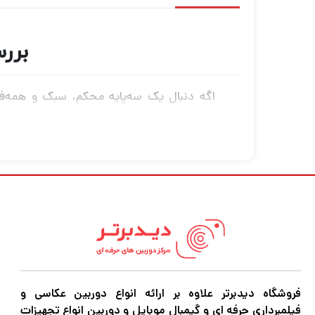
بررسی
اگه دنبال یک سه‌پایه محکم، سبک و همه‌فن
فیلمبردارهایی طراحی شده که هم به کیفیت ا
با بدنه‌ی آلومینیومی مقاوم و طراحی حرفه‌ای، 
داری. ارتفاعش رو می‌تونی به راحتی تنظیم کنی 
چرا KINGJOY G555 انتخاب خوبی است؟
، مناسب برای
ساختار مستحکم و بادوام
فروشگاه دیدبرتر علاوه بر ارائه انواع دوربین عکاسی و
فیلمبرداری حرفه ای و گیمبال موبایل و دوربین انواع تجهیزات