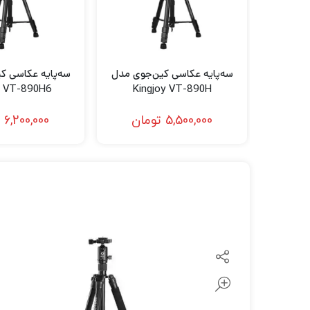
لنز سامیانگ-Samyang
لنز فوجی فیلم – FujiFilm
لنز موبایل
سه‌پایه عکاسی کین‌جوی مدل
سه‌پایه عکاسی ک
y VT-890H6
Kingjoy VT-890H
aphy Tripod
Photography Tripod
5,500,000
تومان
6,200,000