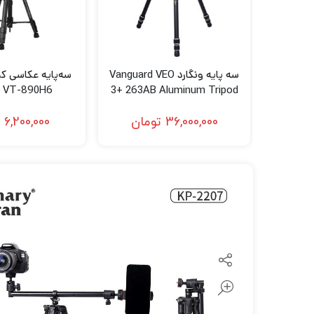
لنز سامیانگ-Samyang
لنز فوجی فیلم – FujiFilm
لنز موبایل
سه پایه ونگارد Vanguard VEO
سه‌پایه عکاسی ک
y VT-890H6
3+ 263AB Aluminum Tripod
aphy Tripod
with VEO BH-160 Ball Head
36,000,000
تومان
6,200,000