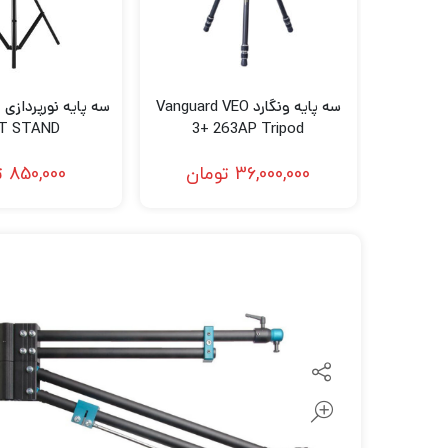
لنز سامیانگ-Samyang
لنز فوجی فیلم – FujiFilm
لنز موبایل
سه پایه ونگارد Vanguard VEO
HT STAND
3+ 263AP Tripod
36,000,000
تومان
850,000
ت