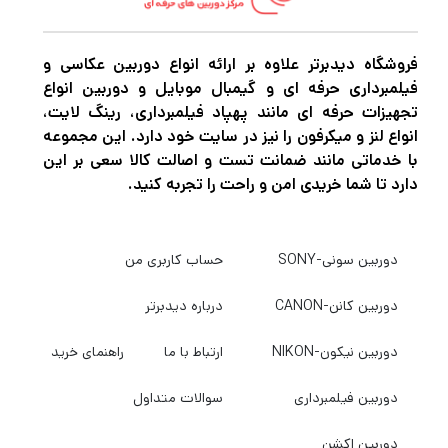
هوشمند یا تبلت آیفون یا اندروید سازگار دانلود
کنید و می توانید از راه دور حالت فلاش، خروجی
فروشگاه دیدبرتر علاوه بر ارائه انواع دوربین عکاسی و
برق، نور مدل سازی، همگام سازی با سرعت بالا و
فیلمبرداری حرفه ای و گیمبال موبایل و دوربین انواع
موارد دیگر را تنظیم کنید. علاوه بر حالت‌های
تجهیزات حرفه ای مانند پهپاد فیلمبرداری، رینگ لایت،
انواع لنز و میکرفون را نیز در سایت خود دارد. این مجموعه
کنترل دستی و TTL، تنظیمات دیگری نیز در
با خدماتی مانند ضمانت تست و اصالت کالا سعی بر این
دسترس هستند، از جمله فلاش استروبوسکوپی و
دارد تا شما خریدی امن و راحت را تجربه کنید.
همگام‌سازی پرده دوم. کاربران می توانند جبران
نوردهی فلاش را از -3 تا 3 EV تنظیم کنند و به
دوربین سونی-SONY
حساب کاربری من
صورت بی سیم نور مدل سازی، تنظیم زوم و موارد
دوربین کانن-CANON
درباره دیدبرتر
دیگر را کنترل کنند.
سازگار با سیستم رادیویی بی سیم 2.4 گیگاهرتز
دوربین نیکون-NIKON
ارتباط با ما
راهنمای خرید
Godox X
دوربین فیلمبرداری
سوالات متداول
به طور موثر و قابل اعتمادی فلاش ها را تا فاصله
328 دقیقه فعال می کند
دوربین اکشن