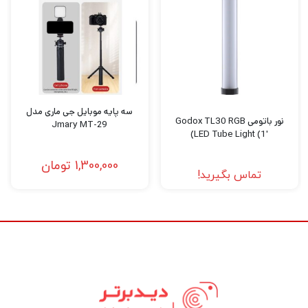
سونی، از جمله پشتیبانی از همگام‌سازی با سرعت
بالا تا 1/8000 ثانیه، سازگار است و قابلیت‌های
کنترل پیشرفته‌ای را برای کار با ویژگی‌های خاص
سیستم ارائه می‌دهد. برای اطمینان از حداکثر
قابلیت اطمینان و کنترل، کاربران می توانند 16
سه پایه موبایل جی ماری مدل
نور باتومی Godox TL30 RGB
Jmary MT-29
گروه را در یکی از 32 کانال راه اندازی کنند و سپس
LED Tube Light (1′)
می توانند به 99 تنظیمات ID بی سیم برای
1,300,000
تومان
تماس بگیرید!
محدود کردن تداخل سایر سیستم های مجاور
دسترسی داشته باشند.
علاوه بر این، این ماشه بی سیم اکنون دارای
اتصال بلوتوث برای عملکرد از راه دور است. به
سادگی برنامه GodoxPhoto را روی گوشی