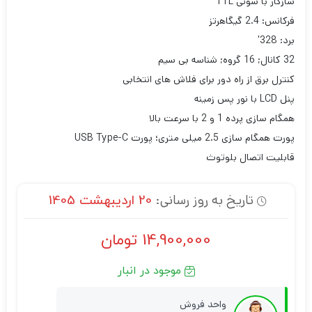
سازگار با سونی TTL
فرکانس: 2.4 گیگاهرتز
برد: 328′
32 کانال; 16 گروه; شناسه بی سیم
کنترل برق از راه دور برای فلاش های انتخابی
پنل LCD با نور پس زمینه
همگام سازی پرده 1 و 2 با سرعت بالا
پورت همگام سازی 2.5 میلی متری؛ پورت USB Type-C
قابلیت اتصال بلوتوث
تاریخ به روز رسانی:
20 اردیبهشت 1405
14,900,000
تومان
موجود در انبار
واحد فروش