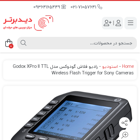
09364165449
021-71057641
|
0
Home
-
استودیو
-
رادیو فلاش گودوکس مدل Godox XPro II TTL
Wireless Flash Trigger for Sony Cameras