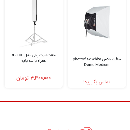
های محلی برای دسترسی و تغییر تنظیمات شما
است. X3 S که بخشی از سیستم رادیویی بی‌سیم
Godox X است، محدوده بی‌سیم 328 اینچی با
فرکانس 2.4 گیگاهرتز را ارائه می‌کند تا فلاش‌های
سازگار را به‌طور مؤثر و قابل‌اطمینانی فعال کند.
این مدل با سیستم ADI / P-TTL سونی، از جمله
سافت لایت پنلی مدل RL-100
سافت باکس phottoflex White
همراه با سه پایه
پشتیبانی از همگام‌سازی با سرعت بالا تا 1/8000
Dome Medium
ثانیه سازگار است. کاربران می توانند جبران
4,300,000
تومان
تماس بگیرید!
نوردهی فلاش را از -3 تا +3 EV تنظیم کنند و
همچنین به صورت بی سیم نور مدل سازی،
تنظیمات زوم و موارد دیگر را کنترل کنند. یک
پورت USB-C برای به روز رسانی سیستم عامل و
همچنین شارژ باتری داخلی دستگاه وجود دارد.