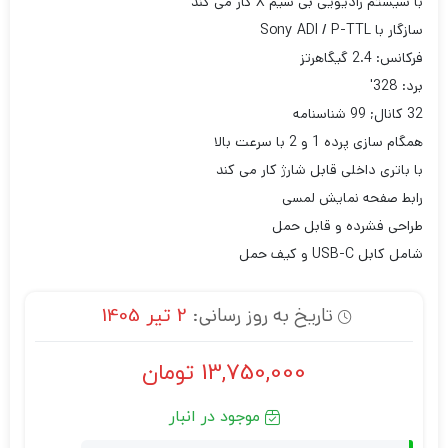
با سیستم رادیویی بی سیم X کار می کند
سازگار با Sony ADI / P-TTL
فرکانس: 2.4 گیگاهرتز
برد: 328′
32 کانال; 99 شناسنامه
همگام سازی پرده 1 و 2 با سرعت بالا
با باتری داخلی قابل شارژ کار می کند
رابط صفحه نمایش لمسی
طراحی فشرده و قابل حمل
شامل کابل USB-C و کیف حمل
تاریخ به روز رسانی:
2 تیر 1405
13,750,000
تومان
موجود در انبار