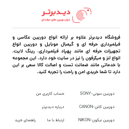
سیستم‌های TTL سازگار است و بسیاری از
عملکردها و ویژگی‌های پیشرفته را پشتیبانی
می‌کند. همچنین دارای سیستم رادیویی بی‌سیم
Godox X است که عملکرد TTL اصلی و برده را از
فروشگاه دیدبرتر علاوه بر ارائه انواع دوربین عکاسی و
فیلمبرداری حرفه ای و گیمبال موبایل و دوربین انواع
راه دور ارائه می‌کند. علاوه بر این، فلاش قدرتمند
تجهیزات حرفه ای مانند پهپاد فیلمبرداری، رینگ لایت،
و همه کاره است و دارای شماره راهنمای 197 اینچ
انواع لنز و میکرفون را نیز در سایت خود دارد. این مجموعه
با خدماتی مانند ضمانت تست و اصالت کالا سعی بر این
در ISO 100 و 200 میلی متر به همراه محدوده
دارد تا شما خریدی امن و راحت را تجربه کنید.
زوم 20-200 میلی متر است. و این فلاش یک
بسته باتری لیتیوم یون قابل شارژ را خالی می کند
دوربین سونی-SONY
حساب کاربری من
که شارژ سریع را با ظرفیت تا 480 فلاش تمام توان
تضمین می کند.
دوربین کانن-CANON
درباره دیدبرتر
دوربین نیکون-NIKON
ارتباط با ما
راهنمای خرید
برای عملکرد کلی، Ving V860III دارای قابلیت‌های