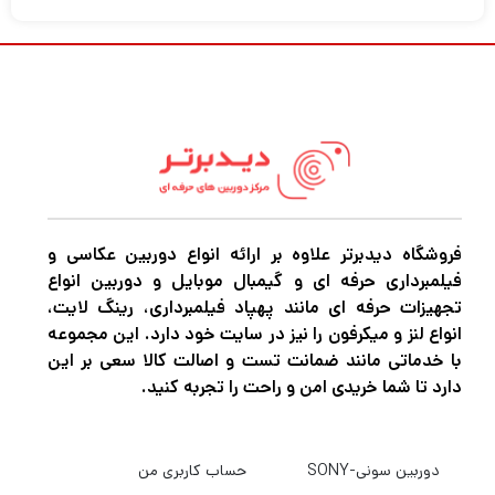
از Canon E-TTL / E-TTL II و سیستم رادیویی
داخلی 2.4 گیگاهرتزایجاد تنظیمات نورپردازی
ساده و پیچیده را آسان می کند. یک ابزار
نورپردازی قدرتمند و موثر، این فلاش دارای شماره
راهنمای قدرتمند 197 اینچ در ISO 100 با
محدوده زوم 20-200 میلی متر است. TT685C II
به‌عنوان یک واحد اصلی بی‌سیم کامل یا برده با
فروشگاه دیدبرتر علاوه بر ارائه انواع دوربین عکاسی و
فیلمبرداری حرفه ای و گیمبال موبایل و دوربین انواع
عملکرد TTL عمل می‌کند، و برای حداکثر
تجهیزات حرفه ای مانند پهپاد فیلمبرداری، رینگ لایت،
تطبیق‌پذیری، این واحد به‌روز شده از 7- تا 120
انواع لنز و میکرفون را نیز در سایت خود دارد. این مجموعه
با خدماتی مانند ضمانت تست و اصالت کالا سعی بر این
درجه کج می‌شود و 330 درجه می‌چرخد و به شما
دارد تا شما خریدی امن و راحت را تجربه کنید.
زوایای فلاش انعطاف‌پذیرتر و فرآیند راه‌اندازی
روشنایی کارآمدتری می‌دهد. همچنین یک عملکرد
دوربین سونی-SONY
حساب کاربری من
جدید و منحصر به فرد TCM (تبدیل دستی به