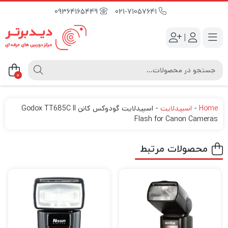
09364165449
021-71057641
|
0
Home
-
اسپیدلایت
-
اسپیدلایت گودوکس کانن Godox TT685C II
Flash for Canon Cameras
محصولات مرتبط