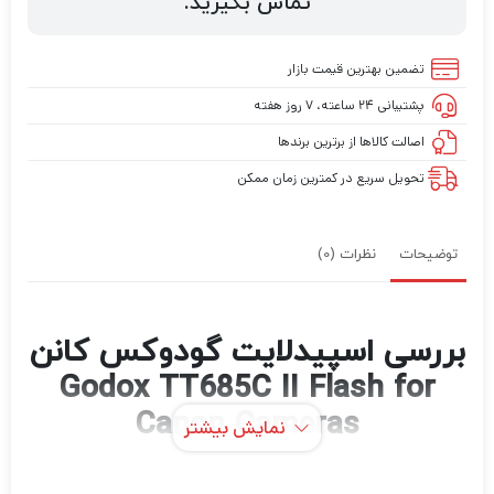
تماس بگیرید.
تضمین بهترین قیمت بازار
پشتیبانی ۲۴ ساعته، ۷ روز هفته
اصالت کالاها از برترین برندها
تحویل سریع در کمترین زمان ممکن
توضیحات
نظرات (0)
بررسی اسپیدلایت گودوکس کانن
Godox TT685C II Flash for
Canon Cameras
نمایش بیشتر
اسپیدلایت Godox TT685C II
با پشتیبانی کامل