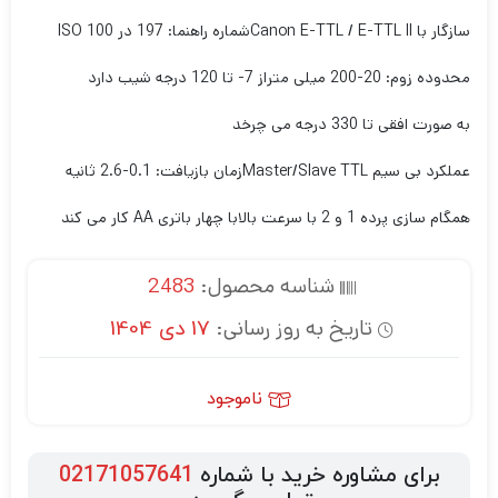
سازگار با Canon E-TTL / E-TTL II
شماره راهنما: 197 در ISO 100
محدوده زوم: 20-200 میلی متر
از 7- تا 120 درجه شیب دارد
به صورت افقی تا 330 درجه می چرخد
عملکرد بی سیم Master/Slave TTL
زمان بازیافت: 0.1-2.6 ثانیه
همگام سازی پرده 1 و 2 با سرعت بالا
با چهار باتری AA کار می کند
شناسه محصول:
2483
تاریخ به روز رسانی:
17 دی 1404
ناموجود
برای مشاوره خرید با شماره
02171057641