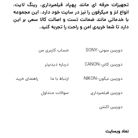
تجهیزات حرفه ای مانند پهپاد فیلمبرداری، رینگ لایت،
Godox SK300II-V Studio Flash Monolight
انواع لنز و میکرفون را نیز در سایت خود دارد. این مجموعه
با خدماتی مانند ضمانت تست و اصالت کالا سعی بر این
با شماره راهنمای 190 اینچ، تک نور استودیو
دارد تا شما خریدی امن و راحت را تجربه کنید.
SK300II-V از Godox مدل اصلی لامپ هالوژن
150 وات را با یک لامپ مدل سازی LED 10 وات
دوربین سونی-SONY
حساب کاربری من
جایگزین می کند که قدرت بسیار کمی را با
روشنایی زیاد می گیرد. این منبع فلاش
دوربین کانن-CANON
درباره دیدبرتر
استودیویی با دمای رنگ 5600K دارای زمان
دوربین نیکون-NIKON
ارتباط با ما
راهنمای خرید
بازیافت 0.1 تا 1.5 ثانیه با مدت زمان فلاش
1/2000 ثانیه است. علاوه بر این، توان از 1/16 تا
دوربین فیلمبرداری
سوالات متداول
توان کامل متغیر است. گزینه‌های راه‌اندازی شامل
دوربین اکشن
سیم همگام، نوری، دکمه تست و کنترل برق
بی‌سیم است. SK300II-V تنها 4.4 پوند وزن دارد
نماد وبسایت
و با برق 110 تا 120 VAC کار می کند.