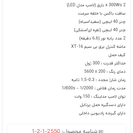
2 x 300Ws بارق (لامپ مدل LED)
سافت باکس با حلقه سرعت
چتر 40 اینچی (سفید/سیاه)
چتر 40 اینچی (نقره ای/مشکی)
2 عدد پایه نور (6.6 دقیقه)
ماشه کنترل برق بی سیم XT-16
کیف حمل
حداکثر قدرت : 300 ژول
دمای رنگ : 200 ± 5600
زمان شارژ مجدد : 0.3-1.5 ثانیه
مدت زمان فلاش : 1/800s – 1/2000
توان لامپ مدلینگ‌ : 150 وات
دارای دستگیره حمل پرتابل
دارای گیرنده رادیویی داخلی
شناسه محصول:
2550-1-2-1