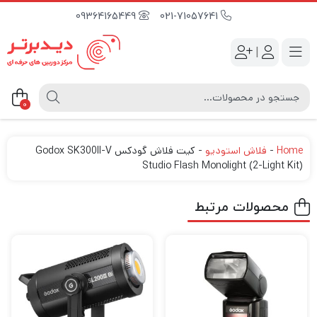
09364165449
021-71057641
|
0
Home
-
فلاش استودیو
-
کیت فلاش گودکس Godox SK300II-V
Studio Flash Monolight (2-Light Kit)
محصولات مرتبط