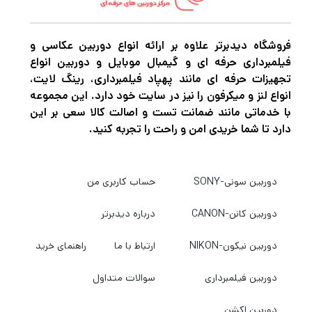
متصل است، روشن کنند. گودوکس شامل یک
کیف حمل برای نگهداری و حمل و نقل است.
فروشگاه دیدبرتر علاوه بر ارائه انواع دوربین عکاسی و
فیلمبرداری حرفه ای و گیمبال موبایل و دوربین انواع
منبع نور روشن و نرم
تجهیزات حرفه ای مانند پهپاد فیلمبرداری، رینگ لایت،
انواع لنز و میکرفون را نیز در سایت خود دارد. این مجموعه
LDX50Bi که برای روشن کردن دید خلاقانه شما
با خدماتی مانند ضمانت تست و اصالت کالا سعی بر این
طراحی شده است، می تواند با منابع تنگستن و
دارد تا شما خریدی امن و راحت را تجربه کنید.
نور روز استفاده شود. برای تطبیق پذیری بیشتر،
می توانید به راحتی بین حالت های CCT و FX
دوربین سونی-SONY
حساب کاربری من
سوئیچ کنید. با فشردن کوتاه صفحه های آنالوگ
دوربین کانن-CANON
درباره دیدبرتر
داخلی دستگاه، شدت یا افکت نور را به سرعت
انتخاب و سفارشی کنید.
دوربین نیکون-NIKON
ارتباط با ما
راهنمای خرید
11 جلوه های نوری قابل تنظیم
دوربین فیلمبرداری
سوالات متداول
فلاش، رعد و برق، ابری، لامپ شکسته، تلویزیون،
شمع، آتش، آتش بازی، انفجار، جوشکاری و SOS.
دوربین اکشن