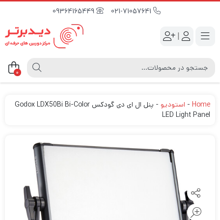
09364165449
021-71057641
|
0
Home
-
استودیو
-
پنل ال ای دی گودکس Godox LDX50Bi Bi-Color
LED Light Panel