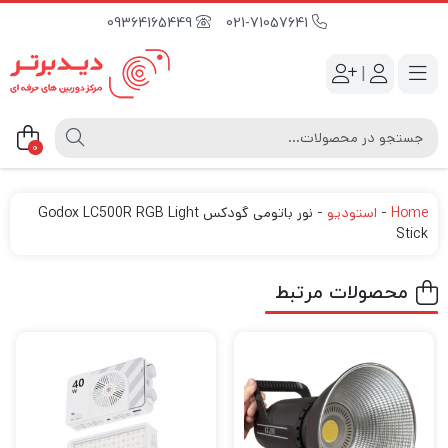
09364165449
021-71057641
|
0
Home
-
استودیو
-
نور باتومی گودکس Godox LC500R RGB Light
Stick
محصولات مرتبط