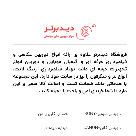
می‌خواهید یک تک نور با امکانات کامل داشته
باشید، اما نمی‌توانید تصمیم بگیرید که با فلاش
یا نور پیوسته استفاده کنید. خوب، شما می
توانید هر دو را با چراغ LED فلش FV200 High
Speed ​​Sync از Godox داشته باشید . در حالت
فروشگاه دیدبرتر علاوه بر ارائه انواع دوربین عکاسی و
پیوسته، دستگاه دارای دمای رنگ 5600K است و
فیلمبرداری حرفه ای و گیمبال موبایل و دوربین انواع
از 0 تا 100 درصد با درجه بندی CRI/TLCI 96/95
تجهیزات حرفه ای مانند پهپاد فیلمبرداری، رینگ لایت،
قابل تنظیم است که نشان دهنده دقت بالا در
انواع لنز و میکرفون را نیز در سایت خود دارد. این مجموعه
با خدماتی مانند ضمانت تست و اصالت کالا سعی بر این
بازتولید رنگ است. این نور همچنین دارای هشت
دارد تا شما خریدی امن و راحت را تجربه کنید.
جلوه ویژه است که شامل تغییرات طوفان،
تلویزیون و لامپ شکسته است.
دوربین سونی-SONY
حساب کاربری من
در حالت فلاش، دمای رنگ FV200 دوباره 5600K
دوربین کانن-CANON
درباره دیدبرتر
است و قدرت را می توان از 1/8 به توان کامل