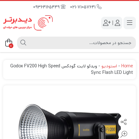
09364165449
021-71057641
|
0
Home
-
استودیو
-
ویدئو لایت گودکس Godox FV200 High Speed
Sync Flash LED Light