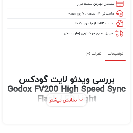
تضمین بهترین قیمت بازار
پشتیبانی ۲۴ ساعته، ۷ روز هفته
اصالت کالاها از برترین برندها
تحویل سریع در کمترین زمان ممکن
توضیحات
نظرات (0)
بررسی ویدئو لایت گودکس
Godox FV200 High Speed Sync
Flash LED Light
نمایش بیشتر
ویدئو لایت گودکس Godox FV200 High
اگر می‌دانید که
Speed Sync Flash LED Light