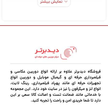
نمایش بیشتر
این کیت دو نوری LED انعطاف‌پذیر FL100 از
Godox دارای دو چراغ LED انعطاف‌پذیر است که
هر کدام یک کنترلر، یک پایه X-mount، یک پایه
پایه و یک جعبه نرم با شبکه دارد. همچنین شامل
یک کنترل از راه دور بی سیم و یک کیف حمل برای
حمل کیت است. FL100 یک وسیله سبک وزن
است که ابعاد آن 15.8 در 23.6 اینچ است و برای
ذخیره سازی و حمل و نقل جمع می شود. برای
تصویرسازان تخیلی که به پتانسیل شکل دادن به
فروشگاه دیدبرتر علاوه بر ارائه انواع دوربین عکاسی و
فیلمبرداری حرفه ای و گیمبال موبایل و دوربین انواع
خروجی نور خود با شکل دادن به معنای واقعی
تجهیزات حرفه ای مانند پهپاد فیلمبرداری، رینگ لایت،
کلمه منبع نور پی می برند مفید است. از
انواع لنز و میکرفون را نیز در سایت خود دارد. این مجموعه
با خدماتی مانند ضمانت تست و اصالت کالا سعی بر این
نگهدارنده X-mount زمانی استفاده کنید. می
دارد تا شما خریدی امن و راحت را تجربه کنید.
خواهید از آن به عنوان یک پنل معمولی استفاده