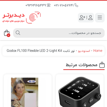
09364165449
021-71057641
|
0
Home
-
استودیو
-
نور ثابت Godox FL100 Flexible LED 2-Light Kit
محصولات مرتبط