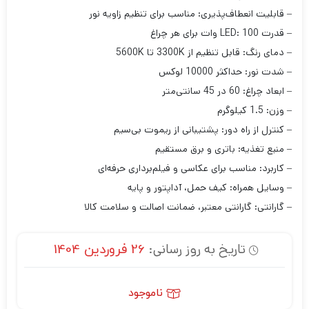
– قابلیت انعطاف‌پذیری: مناسب برای تنظیم زاویه نور
– قدرت LED: 100 وات برای هر چراغ
– دمای رنگ: قابل تنظیم از 3300K تا 5600K
– شدت نور: حداکثر 10000 لوکس
– ابعاد چراغ: 60 در 45 سانتی‌متر
– وزن: 1.5 کیلوگرم
– کنترل از راه دور: پشتیبانی از ریموت بی‌سیم
– منبع تغذیه: باتری و برق مستقیم
– کاربرد: مناسب برای عکاسی و فیلم‌برداری حرفه‌ای
– وسایل همراه: کیف حمل، آداپتور و پایه
– گارانتی: گارانتی معتبر، ضمانت اصالت و سلامت کالا
تاریخ به روز رسانی:
26 فروردین 1404
ناموجود