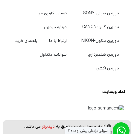
کنید.
دوربین سونی-SONY
حساب کاربری من
این نور دارای طیف رنگی متغیری از 3300 تا
دوربین کانن-CANON
درباره دیدبرتر
5600K است که به آن اجازه می‌دهد تا با
دوربین نیکون-NIKON
ارتباط با ما
راهنمای خرید
چالش‌های هر شرایط نور محیطی، مطابقت با سایر
وسایل، یا فقط عکاسی خلاقانه روبرو شود. این
دوربین فیلمبرداری
سوالات متداول
پنل دارای درجه بندی های بالای CRI/TLCI برای
دوربین اکشن
نشان دادن دقت پیشرفته در رندر رنگ است.
شدت نور نیز متغیر است، از 10-100٪. هر دو
نماد وبسایت
عملکرد را می توان بر روی کنترلر دستگاه تنظیم کرد
و همچنین از راه دور با کنترل از راه دور بی سیم
همراه آن را تنظیم کرد.
© کلیه حقوق سایت متعلق به
دیدبرتر
می باشد.
سوالی برایتان پیش اومده ؟
FL100 به لطف کنترلر/ منبع تغذیه جهانی 100 تا
[whatsapp_buttons]