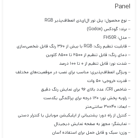
Panel
– نوع محصول: پنل نور ال‌ای‌دی انعطاف‌پذیر RGB
– برند: گودکس (Godox)
– مدل: FH50R
– قابلیت تنظیم رنگ: RGB با بیش از ۳۶۰ رنگ قابل شخصی‌سازی
– دمای رنگ: قابل تنظیم از ۲۵۰۰ تا ۸۵۰۰ کلوین
– شدت نور: قابل تنظیم از ۰ تا ۱۰۰ درصد
– ویژگی انعطاف‌پذیری: مناسب برای نصب در موقعیت‌های مختلف
– قدرت خروجی: ۵۰ وات
– شاخص CRI: عدد بالای ۹۶ برای نمایش رنگ دقیق
– زاویه پخش نور: ۱۲۰ درجه برای پراکندگی یکدست
– ابعاد: ۴۰×۳۰ سانتی‌متر
– کنترل از راه دور: پشتیبانی از اپلیکیشن موبایل یا کنترلر دستی
– نمایشگر: مجهز به صفحه نمایش دیجیتال
– وزن: سبک و قابل حمل برای استفاده آسان