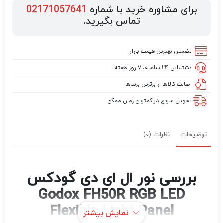
برای مشاوره خرید با شماره
02171057641
تماس بگیرید.
تضمین بهترین قیمت بازار
پشتیبانی ۲۴ ساعته، ۷ روز هفته
اصالت کالاها از برترین برندها
تحویل سریع در کمترین زمان ممکن
توضیحات
نظرات (0)
بررسی نور ال ای دی گودکس
Godox FH50R RGB LED
Flexible Light Panel
نمایش بیشتر