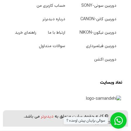
دوربین سونی-SONY
حساب کاربری من
دوربین کانن-CANON
درباره دیدبرتر
دوربین نیکون-NIKON
ارتباط با ما
راهنمای خرید
دوربین فیلمبرداری
سوالات متداول
دوربین اکشن
نماد وبسایت
© کلیه حقوق سایت متعلق به
دیدبرتر
می باشد.
سوالی برایتان پیش اومده ؟
[whatsapp_buttons]