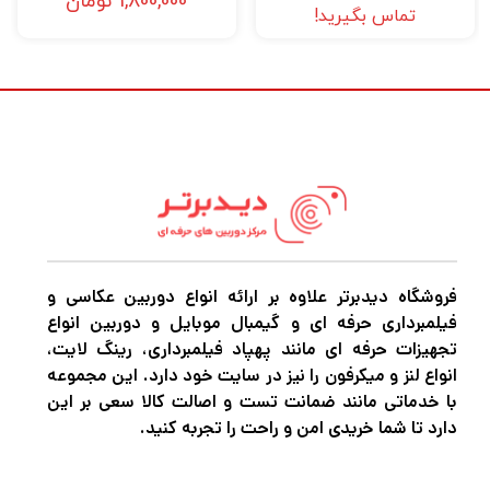
1,800,000
تومان
تماس بگیرید!
طریق بلوتوث و برنامه Godox Light و یک 2.4G
اختیاری است کنترل از راه دور بی سیم، کنترل
محلی نیز در دسترس است.
همراه چراغ یک آداپتور و کابل AC، یک پایه و
آداپتور پشتیبانی و یک کیف حمل است. این چراغ
همچنین می‌تواند با باتری‌ها و آداپتورهای
اختیاری که به طور جداگانه در دسترس هستند، با
فروشگاه دیدبرتر علاوه بر ارائه انواع دوربین عکاسی و
باتری کار کند.
فیلمبرداری حرفه ای و گیمبال موبایل و دوربین انواع
تجهیزات حرفه ای مانند پهپاد فیلمبرداری، رینگ لایت،
انواع لنز و میکرفون را نیز در سایت خود دارد. این مجموعه
با خدماتی مانند ضمانت تست و اصالت کالا سعی بر این
دارد تا شما خریدی امن و راحت را تجربه کنید.