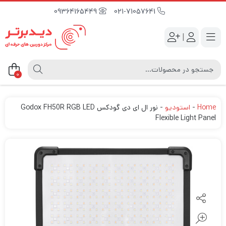
09364165449
021-71057641
|
0
Home
-
استودیو
-
نور ال ای دی گودکس Godox FH50R RGB LED
Flexible Light Panel