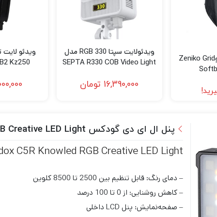
ویدئولایت سپتا RGB 330 مدل
سافت باکس زنیکوZeniko Grid
TB2 Kz250
SEPTA R330 COB Video Light
Soft
16,390,000
تومان
000,000
رید!
پنل ال ای دی گودکس Godox C5R Knowled RGB Creative LED Light
dox C5R Knowled RGB Creative LED Light
– دمای رنگ: قابل تنظیم بین 2500 تا 8500 کلوین
– کاهش روشنایی: از 0 تا 100 درصد
– صفحه‌نمایش: پنل LCD داخلی