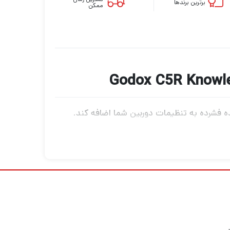
برترین برندها
ممکن
ور پرکننده فوق‌العاده فشرده به تنظیمات دوربین شما اضافه کند.
دمای رنگ را از 2500 تا 8600K و روشنایی را از 0 تا 100 درصد با استفاده از کنترل‌های داخلی یا برنامه بلوتوث تنظیم کنید. یک پنل LCD داخلی به شما امکان می
یی مانند آتش بازی و ماشین پلیس برای انتخاب نورپردازی خلاقانه می
با استفاده از برنامه Godoc Light، چندین واحد نور C5R را به طور همزمان از طریق بلوتوث برای حداکثر کارایی کنترل کنید. حالت هایی مانند RGBWW، HSI،