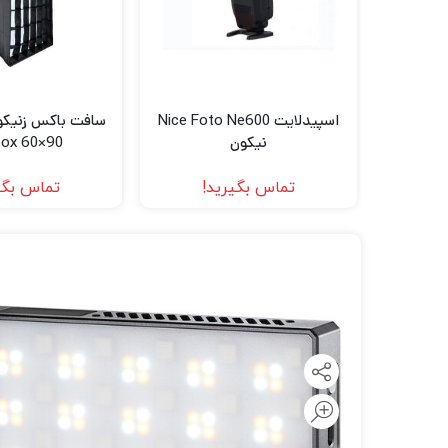
لنز سامیانگ-Samyang
لنز فوجی فیلم – FujiFilm
لنز موبایل
اسپیدلایت Nice Foto Ne600
نیکون
box 60×90
تماس بگیرید!
تماس بگی