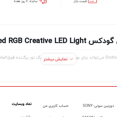
قیمت بازار
ساعته، ۷ روز هفته
Godox C5R Knowled RGB
C5R Knowled RGB Creative LED Light از Godox می‌تواند برای بهبود کیفیت تصویر، یک ن
نمایش بیشتر
دهد برای کنترل بصری، ببینید در کدام حالت هستید. 39 حالت افکت اضافی به شما چیزها
نماد وبسایت
دوربین سونی-SONY
حساب کاربری من