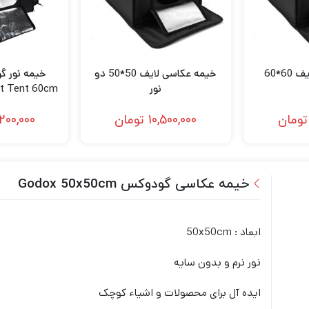
6*60
خیمه عکاسی لایف 50*50 دو
نور
ht Tent 60cm
تومان
10,500,000
تومان
,200,000
خیمه عکاسی گودوکس Godox 50x50cm
ابعاد : 50x50cm
نور نرم و بدون سایه
ایده آل برای محصولات و اشیاء کوچک