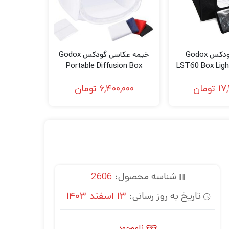
خیمه نور گودکس Godox
خیمه عکاسی گودکس Godox
Portable Diffusion Box
LST60 Box Lig
120cm
17
تومان
6,400,000
تومان
شناسه محصول:
2606
تاریخ به روز رسانی:
13 اسفند 1403
ناموجود