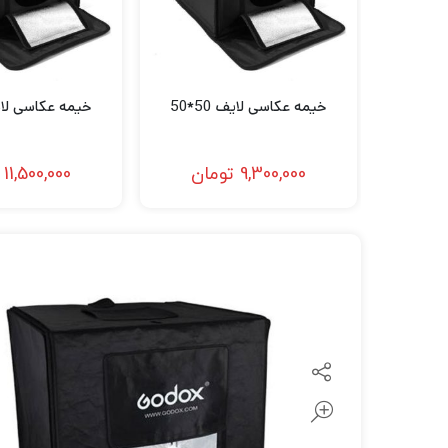
لنز سامیانگ-Samyang
لنز فوجی فیلم – FujiFilm
لنز موبایل
خیمه عکاسی لایف 50*50
خیمه عکاسی لایف 0
9,300,000
تومان
11,500,000