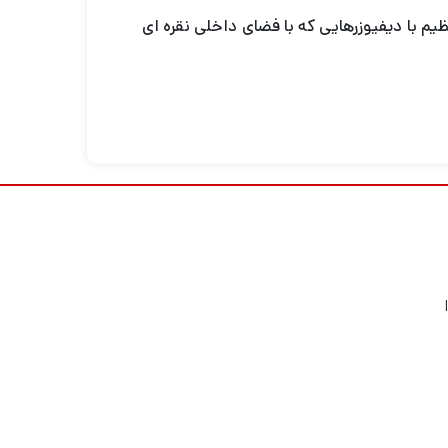
اجسام کوچک، باکس نور LSD 50 سانتیمتری Godox سوژه شما را با نور دو نوار LED قابل تنظیم با دیفیوزرهایی که با فضای داخلی نقره ای