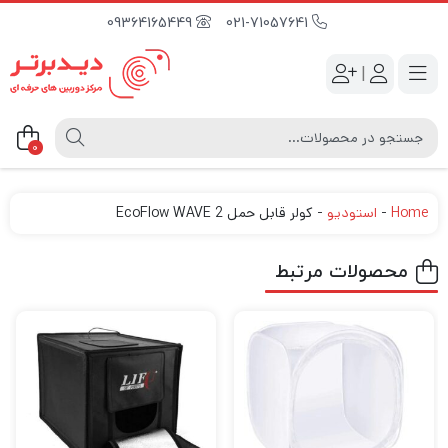
09364165449
021-71057641
|
0
Home
-
استودیو
-
کولر قابل حمل EcoFlow WAVE 2
محصولات مرتبط