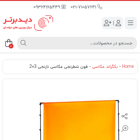
09364165449
021-71057641
|
0
Home
-
بکگراند عکاسی
-
فون شطرنجی عکاسی نارنجی 3×2