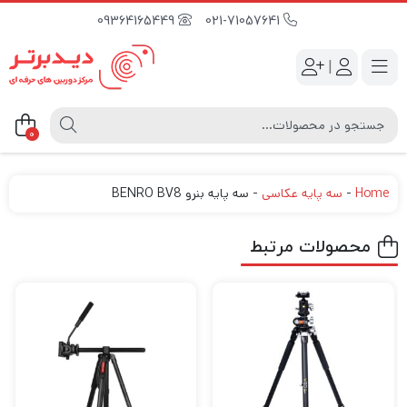
09364165449
021-71057641
|
0
Home
-
سه پایه عکاسی
-
سه پایه بنرو BENRO BV8
محصولات مرتبط