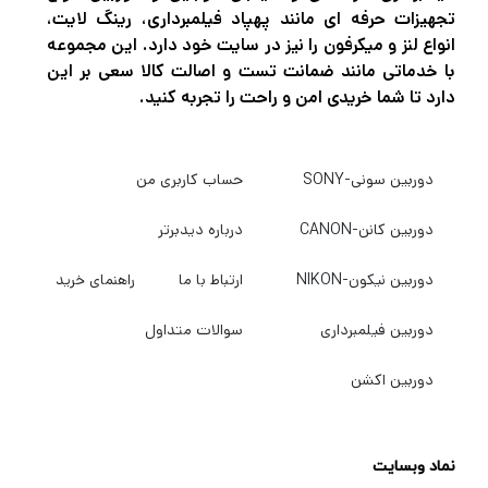
جدا از ضد تعادل در سمت چپ سر قرار دارند و
تجهیزات حرفه ای مانند پهپاد فیلمبرداری، رینگ لایت،
انواع لنز و میکرفون را نیز در سایت خود دارد. این مجموعه
باعث می شود در حین کار دوربین تنظیمات را با
با خدماتی مانند ضمانت تست و اصالت کالا سعی بر این
یک دست آسان انجام دهید. برای تطبیق پذیری
دارد تا شما خریدی امن و راحت را تجربه کنید.
بیشتر ، گل میخ 75 میلی متری توپ قابل
جابجایی است تا بتواند سر را به پایه مسطح برای
دوربین سونی-SONY
حساب کاربری من
استفاده در یک نوار لغزنده یا دستگاه پشتیبانی
دیگر تبدیل کند.
دوربین کانن-CANON
درباره دیدبرتر
دوربین نیکون-NIKON
ارتباط با ما
راهنمای خرید
پایه سه پایه آلومینیومی دو مرحله ای با سه مرحله
دوربین فیلمبرداری
سوالات متداول
ای دارای یک کاسه 75 میلی متر است و پشتیبانی
محکم را برای سر BV8 ارائه می دهد. این نرم افزار
دوربین اکشن
دارای قفل های پاهای سریع و بزرگ برای تنظیمات
ساده و سریع ، پخش کننده سطح متوسط ​​قابل
نماد وبسایت
تنظیم و جداشونده و پاهای دوتایی با لنت های