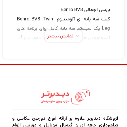
بررسی اجمالی Benro BV8
کیت سه پایه ای آلومینیوم Benro BV8 Twin-
Leg یک سیستم سه پایه کامل برای برنامه های
نمایش بیشتر
استودیویی و دستیابی به سکوهای دوربین بزرگتر
با وزن 17.6 پوند ایده آل است. این کیت سر
ویدیوی 75 میلیمتری BV8 را با یک پایه سه پایه
آلومینیومی جفت می کند. هد BV8 دارای یک
سیستم ضد تعادل 5 مرحله ای است تا بتواند به
مقدار مناسب برای تنظیمات خود شماره گیری کند
و تنظیمات مستقل و کشش 4 مرحله ای مستقل
برای کنترل دقیق حرکت دوربین را انجام دهد.
بشقاب کشویی سریع سازگار با Manfrotto 501 /
فروشگاه دیدبرتر علاوه بر ارائه انواع دوربین عکاسی و
504PL ارائه شده است. تمام کنترل های اصلی
فیلمبرداری حرفه ای و گیمبال موبایل و دوربین انواع