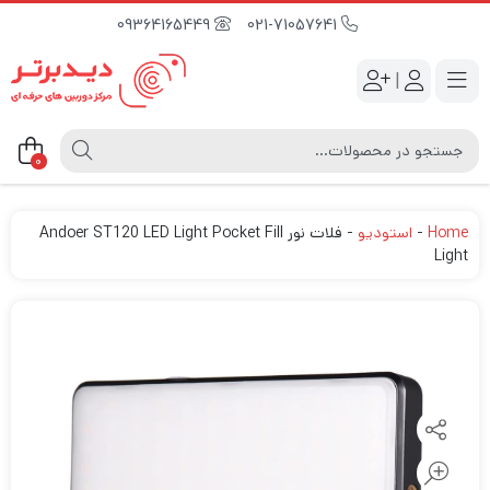
09364165449
021-71057641
|
0
Home
-
استودیو
-
فلات نور Andoer ST120 LED Light Pocket Fill
Light