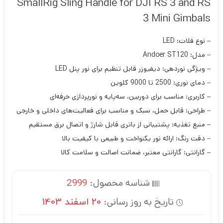
SmallRig Sling Handle for DJI RS 3 and RS
3 Mini Gimbals
– نوع فلات: LED
– مدل: Andoer ST120
– ویژگی نوردهی: دیفیوزر قابل تنظیم برای نور پنل LED
– دمای نوری: 2500 تا 9000 کلوین
– کاربری: مناسب برای دوربین، سه‌پایه و نورپردازی حرفه‌ای
– طراحی: قابل حمل، سبک و مناسب برای فعالیت‌های داخلی و خارجی
– منبع تغذیه: پشتیبانی از باتری قابل شارژ و اتصال برق مستقیم
– دقت رنگ: ارائه نور یکنواخت و طبیعی با کیفیت بالا
– گارانتی: گارانتی معتبر، ضمانت اصالت و سلامت کالا
شناسه محصول:
2999
تاریخ به روز رسانی:
20 اسفند 1403